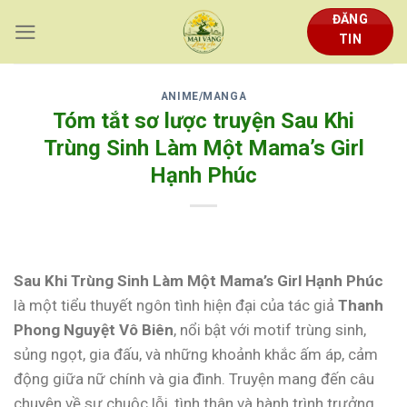
Skip
ĐĂNG
to
TIN
content
ANIME/MANGA
Tóm tắt sơ lược truyện Sau Khi
Trùng Sinh Làm Một Mama’s Girl
Hạnh Phúc
Sau Khi Trùng Sinh Làm Một Mama’s Girl Hạnh Phúc
là một tiểu thuyết ngôn tình hiện đại của tác giả
Thanh
Phong Nguyệt Vô Biên
, nổi bật với motif trùng sinh,
sủng ngọt, gia đấu, và những khoảnh khắc ấm áp, cảm
động giữa nữ chính và gia đình. Truyện mang đến câu
chuyện về sự chuộc lỗi, tình thân và hành trình trưởng