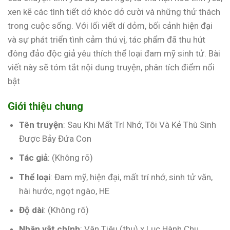
xen kẽ các tình tiết dở khóc dở cười và những thử thách
trong cuộc sống. Với lối viết dí dỏm, bối cảnh hiện đại
và sự phát triển tình cảm thú vị, tác phẩm đã thu hút
đông đảo độc giả yêu thích thể loại đam mỹ sinh tử. Bài
viết này sẽ tóm tắt nội dung truyện, phân tích điểm nổi
bật
Giới thiệu chung
Tên truyện
: Sau Khi Mất Trí Nhớ, Tôi Và Kẻ Thù Sinh
Được Bảy Đứa Con
Tác giả
: (Không rõ)
Thể loại
: Đam mỹ, hiện đại, mất trí nhớ, sinh tử văn,
hài hước, ngọt ngào, HE
Độ dài
: (Không rõ)
Nhân vật chính
: Vân Tiêu (thụ) x Lục Hành Chu