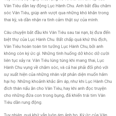
Vân Tiêu dần lay động Lục Hành Chu. Anh bắt đầu chăm
sóc Vân Tiêu, giúp anh vượt qua những khó khăn trong
thai kỳ, và dần nhận ra tình cảm thật sự của mình.
Câu chuyện bắt đầu khi Vân Tiêu sau tai nạn, bị đưa đến
biệt thự của Lục Hành Chu. Bất chấp quá khứ thù địch,
Vân Tiêu hoàn toàn tin tưởng Lục Hành Chu, bởi anh
không còn ký ức gì. Những tình huống dở khóc dở cười
liên tục xảy ra: Vân Tiêu lúng túng khi mang thai, Lục
Hành Chu vụng về chăm sóc, và cả hai phải đối phó với
sự xuất hiện của những nhân vật phản diện muốn hãm
hại họ. Những khoảnh khắc ấm áp, như khi Lục Hành Chu
đích thân nấu ăn cho Vân Tiêu, hay khi anh đọc truyện
cho những đứa con trong bụng, đã khiến trái tim Vân
Tiêu dần rung động.
Tuy nhiên, quá khứ vẫn luôn ám ảnh họ. Ký ức của Vân