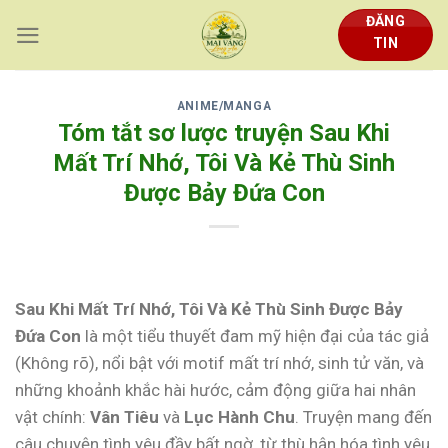
Skip
ĐĂNG
to
TIN
content
ANIME/MANGA
Tóm tắt sơ lược truyện Sau Khi
Mất Trí Nhớ, Tôi Và Kẻ Thù Sinh
Được Bảy Đứa Con
Sau Khi Mất Trí Nhớ, Tôi Và Kẻ Thù Sinh Được Bảy
Đứa Con
là một tiểu thuyết đam mỹ hiện đại của tác giả
(Không rõ), nổi bật với motif mất trí nhớ, sinh tử văn, và
những khoảnh khắc hài hước, cảm động giữa hai nhân
vật chính:
Vân Tiêu
và
Lục Hành Chu
. Truyện mang đến
câu chuyện tình yêu đầy bất ngờ, từ thù hận hóa tình yêu,