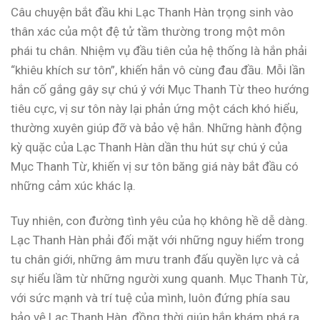
Câu chuyện bắt đầu khi Lạc Thanh Hàn trọng sinh vào
thân xác của một đệ tử tầm thường trong một môn
phái tu chân. Nhiệm vụ đầu tiên của hệ thống là hắn phải
“khiêu khích sư tôn”, khiến hắn vô cùng đau đầu. Mỗi lần
hắn cố gắng gây sự chú ý với Mục Thanh Từ theo hướng
tiêu cực, vị sư tôn này lại phản ứng một cách khó hiểu,
thường xuyên giúp đỡ và bảo vệ hắn. Những hành động
kỳ quặc của Lạc Thanh Hàn dần thu hút sự chú ý của
Mục Thanh Từ, khiến vị sư tôn băng giá này bắt đầu có
những cảm xúc khác lạ.
Tuy nhiên, con đường tình yêu của họ không hề dễ dàng.
Lạc Thanh Hàn phải đối mặt với những nguy hiểm trong
tu chân giới, những âm mưu tranh đấu quyền lực và cả
sự hiểu lầm từ những người xung quanh. Mục Thanh Từ,
với sức mạnh và trí tuệ của mình, luôn đứng phía sau
bảo vệ Lạc Thanh Hàn, đồng thời giúp hắn khám phá ra