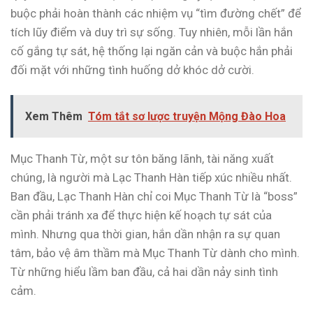
buộc phải hoàn thành các nhiệm vụ “tìm đường chết” để
tích lũy điểm và duy trì sự sống. Tuy nhiên, mỗi lần hắn
cố gắng tự sát, hệ thống lại ngăn cản và buộc hắn phải
đối mặt với những tình huống dở khóc dở cười.
Xem Thêm
Tóm tắt sơ lược truyện Mộng Đào Hoa
Mục Thanh Từ, một sư tôn băng lãnh, tài năng xuất
chúng, là người mà Lạc Thanh Hàn tiếp xúc nhiều nhất.
Ban đầu, Lạc Thanh Hàn chỉ coi Mục Thanh Từ là “boss”
cần phải tránh xa để thực hiện kế hoạch tự sát của
mình. Nhưng qua thời gian, hắn dần nhận ra sự quan
tâm, bảo vệ âm thầm mà Mục Thanh Từ dành cho mình.
Từ những hiểu lầm ban đầu, cả hai dần nảy sinh tình
cảm.