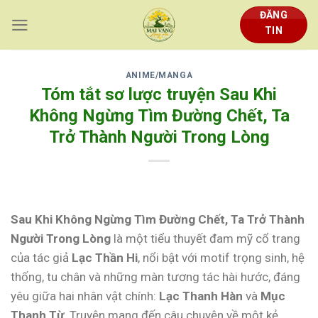
Skip
ĐĂNG
to
TIN
content
ANIME/MANGA
Tóm tắt sơ lược truyện Sau Khi
Không Ngừng Tìm Đường Chết, Ta
Trở Thành Người Trong Lòng
Sau Khi Không Ngừng Tìm Đường Chết, Ta Trở Thành
Người Trong Lòng
là một tiểu thuyết đam mỹ cổ trang
của tác giả
Lạc Thần Hi
, nổi bật với motif trọng sinh, hệ
thống, tu chân và những màn tương tác hài hước, đáng
yêu giữa hai nhân vật chính:
Lạc Thanh Hàn
và
Mục
Thanh Từ
. Truyện mang đến câu chuyện về một kẻ