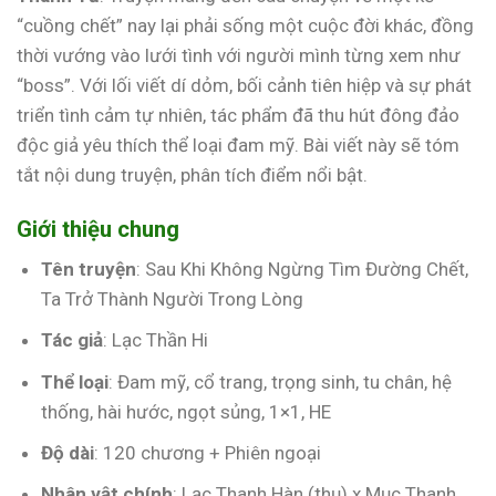
“cuồng chết” nay lại phải sống một cuộc đời khác, đồng
thời vướng vào lưới tình với người mình từng xem như
“boss”. Với lối viết dí dỏm, bối cảnh tiên hiệp và sự phát
triển tình cảm tự nhiên, tác phẩm đã thu hút đông đảo
độc giả yêu thích thể loại đam mỹ. Bài viết này sẽ tóm
tắt nội dung truyện, phân tích điểm nổi bật.
Giới thiệu chung
Tên truyện
: Sau Khi Không Ngừng Tìm Đường Chết,
Ta Trở Thành Người Trong Lòng
Tác giả
: Lạc Thần Hi
Thể loại
: Đam mỹ, cổ trang, trọng sinh, tu chân, hệ
thống, hài hước, ngọt sủng, 1×1, HE
Độ dài
: 120 chương + Phiên ngoại
Nhân vật chính
: Lạc Thanh Hàn (thụ) x Mục Thanh