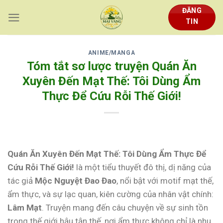
Skip
ĐĂNG
to
TIN
content
ANIME/MANGA
Tóm tắt sơ lược truyện Quán Ăn
Xuyên Đến Mạt Thế: Tôi Dùng Ẩm
Thực Để Cứu Rỗi Thế Giới!
Quán Ăn Xuyên Đến Mạt Thế: Tôi Dùng Ẩm Thực Để
Cứu Rỗi Thế Giới!
là một tiểu thuyết đô thị, dị năng của
tác giả
Mộc Nguyệt Đao Đao
, nổi bật với motif mạt thế,
ẩm thực, và sự lạc quan, kiên cường của nhân vật chính:
Lâm Mạt
. Truyện mang đến câu chuyện về sự sinh tồn
trong thế giới hậu tận thế, nơi ẩm thực không chỉ là nhu