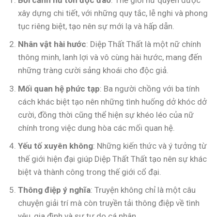
Bối cảnh nữ tôn độc đáo
: Thế giới nữ quyền được
xây dựng chi tiết, với những quy tắc, lễ nghi và phong
tục riêng biệt, tạo nên sự mới lạ và hấp dẫn.
Nhân vật hài hước
: Diệp Thất Thất là một nữ chính
thông minh, lanh lợi và vô cùng hài hước, mang đến
những tràng cười sảng khoái cho độc giả.
Mối quan hệ phức tạp
: Ba người chồng với ba tính
cách khác biệt tạo nên những tình huống dở khóc dở
cười, đồng thời cũng thể hiện sự khéo léo của nữ
chính trong việc dung hòa các mối quan hệ.
Yếu tố xuyên không
: Những kiến thức và ý tưởng từ
thế giới hiện đại giúp Diệp Thất Thất tạo nên sự khác
biệt và thành công trong thế giới cổ đại.
Thông điệp ý nghĩa
: Truyện không chỉ là một câu
chuyện giải trí mà còn truyền tải thông điệp về tình
yêu, gia đình và sự tự do cá nhân.