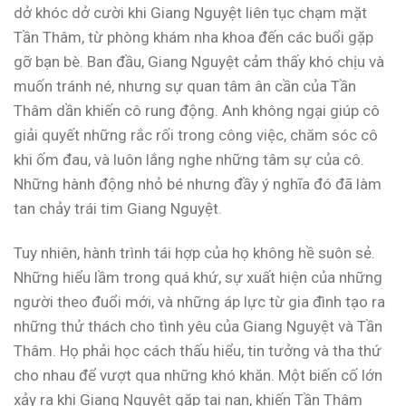
dở khóc dở cười khi Giang Nguyệt liên tục chạm mặt
Tần Thâm, từ phòng khám nha khoa đến các buổi gặp
gỡ bạn bè. Ban đầu, Giang Nguyệt cảm thấy khó chịu và
muốn tránh né, nhưng sự quan tâm ân cần của Tần
Thâm dần khiến cô rung động. Anh không ngại giúp cô
giải quyết những rắc rối trong công việc, chăm sóc cô
khi ốm đau, và luôn lắng nghe những tâm sự của cô.
Những hành động nhỏ bé nhưng đầy ý nghĩa đó đã làm
tan chảy trái tim Giang Nguyệt.
Tuy nhiên, hành trình tái hợp của họ không hề suôn sẻ.
Những hiểu lầm trong quá khứ, sự xuất hiện của những
người theo đuổi mới, và những áp lực từ gia đình tạo ra
những thử thách cho tình yêu của Giang Nguyệt và Tần
Thâm. Họ phải học cách thấu hiểu, tin tưởng và tha thứ
cho nhau để vượt qua những khó khăn. Một biến cố lớn
xảy ra khi Giang Nguyệt gặp tai nạn, khiến Tần Thâm