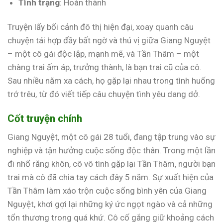
Tình trạng
: Hoàn thành
Truyện lấy bối cảnh đô thị hiện đại, xoay quanh câu
chuyện tái hợp đầy bất ngờ và thú vị giữa Giang Nguyệt
– một cô gái độc lập, mạnh mẽ, và Tần Thâm – một
chàng trai ấm áp, trưởng thành, là bạn trai cũ của cô.
Sau nhiều năm xa cách, họ gặp lại nhau trong tình huống
trớ trêu, từ đó viết tiếp câu chuyện tình yêu dang dở.
Cốt truyện chính
Giang Nguyệt, một cô gái 28 tuổi, đang tập trung vào sự
nghiệp và tận hưởng cuộc sống độc thân. Trong một lần
đi nhổ răng khôn, cô vô tình gặp lại Tần Thâm, người bạn
trai mà cô đã chia tay cách đây 5 năm. Sự xuất hiện của
Tần Thâm làm xáo trộn cuộc sống bình yên của Giang
Nguyệt, khơi gợi lại những ký ức ngọt ngào và cả những
tổn thương trong quá khứ. Cô cố gắng giữ khoảng cách