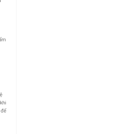
a
hẩm
vệ
khi
 để