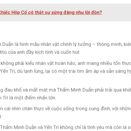
hiếc Hộp Cổ có thật sự xứng đáng như lời đồn?
 Duẫn là hình mẫu nhân vật chính lý tưởng – thông minh, kiê
thù của anh đầy kịch tính và cuốn hút.
không phải kiểu nhân vật hoàn hảo; anh mang nhiều tổn thư
Yến Trì, dù lạnh lùng, lại có một trái tim ấm áp và sẵn sàng h
ng đau khổ và mất mát mà Thẩm Minh Duẫn phải trải qua khi
 Trì là một điểm nhấn lớn.
n cái nhìn chân thực về cuộc sống trong cung đình, với nhữ
t.
 Thẩm Minh Duẫn và Yến Trì không chỉ là tình yêu mà còn là 