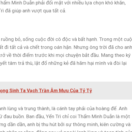
Thẩm Minh Duẫn phải đối mặt với nhiều lựa chọn khó khăn,
rì đã giúp anh vượt qua tất cả.
 ruồng bỏ, sống cuộc đời cô độc và bất hạnh. Trong một cu
ất đi tất cả và chết trong oán hận. Nhưng ông trời đã cho an
rở về thời điểm trước khi mọi chuyện bắt đầu. Mang theo ký
ết tâm trả thù, lật đổ những kẻ đã hãm hại mình và đòi lại
Trọng Sinh Ta Vạch Trần Âm Mưu Của Tỷ Tỷ
nh lùng và trung thành, là cánh tay phải của hoàng đế. Anh
ứ đau buồn. Ban đầu, Yến Trì chỉ coi Thẩm Minh Duẫn là một
ng dần dần, anh bị thu hút bởi sự thông minh, kiên cường và