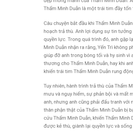
đẹp mong manh của Thẩm Minh Duẫn. Anh 
Thẩm Minh Duẫn là một trái tim đầy tổn
Câu chuyện bắt đầu khi Thẩm Minh Duẫn t
hoạch trả thù. Anh lợi dụng sự tin tưởng
quyền lực. Trong quá trình đó, anh gặp l
Minh Duẫn nhận ra rằng, Yến Trì không ph
giúp đỡ anh trong bóng tối và hy sinh vì
thương cho Thẩm Minh Duẫn, hay khi an
khiến trái tim Thẩm Minh Duẫn rung độn
Tuy nhiên, hành trình trả thù của Thẩm
mưu và nguy hiểm, sự phản bội và mất mát
anh, nhưng anh cũng phải đấu tranh với 
thân phận thật của Thẩm Minh Duẫn bị bại
cứu Thẩm Minh Duẫn, khiến Thẩm Minh D
được kẻ thù, giành lại quyền lực và sống 