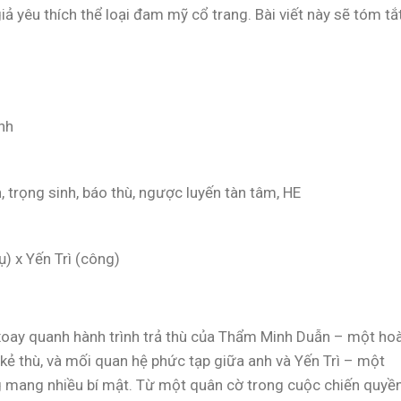
ả yêu thích thể loại đam mỹ cổ trang. Bài viết này sẽ tóm tắ
nh
, trọng sinh, báo thù, ngược luyến tàn tâm, HE
) x Yến Trì (công)
, xoay quanh hành trình trả thù của Thẩm Minh Duẫn – một ho
đổ kẻ thù, và mối quan hệ phức tạp giữa anh và Yến Trì – một
g mang nhiều bí mật. Từ một quân cờ trong cuộc chiến quyề