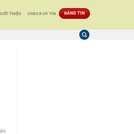
ĐĂNG TIN
GIỚI THIỆU
CHECK UY TÍN
hức