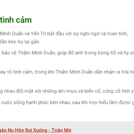
.
 tình cảm
Minh Duẫn và Yến Trì bắt đầu với sự nghi ngờ và toan tính,
ần kéo họ lại gần.
m bảo vệ Thẩm Minh Duẫn, giúp đỡ anh trong bóng tối và hy s
 bày tỏ tình cảm, trong khi Thẩm Minh Duẫn dần nhận ra trái t
ng nhau đối mặt với những âm mưu và biến cố, củng cố tình y
t cuộc sống hạnh phúc bên nhau, sau khi mọi hiểu lầm được g
gàn Nụ Hôn Rơi Xuống - Toàn Nhị