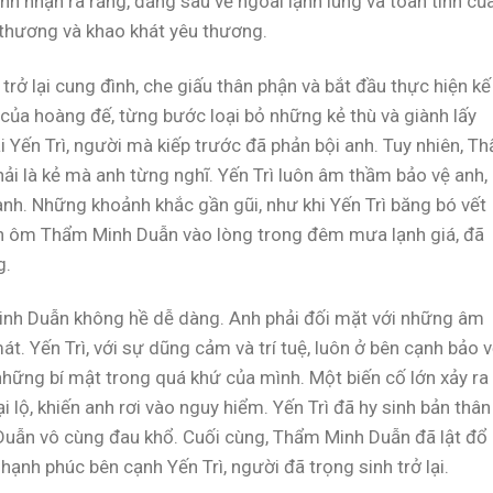
nhận ra rằng, đằng sau vẻ ngoài lạnh lùng và toan tính củ
 thương và khao khát yêu thương.
rở lại cung đình, che giấu thân phận và bắt đầu thực hiện kế
 của hoàng đế, từng bước loại bỏ những kẻ thù và giành lấy
ại Yến Trì, người mà kiếp trước đã phản bội anh. Tuy nhiên, T
ải là kẻ mà anh từng nghĩ. Yến Trì luôn âm thầm bảo vệ anh,
 anh. Những khoảnh khắc gần gũi, như khi Yến Trì băng bó vết
h ôm Thẩm Minh Duẫn vào lòng trong đêm mưa lạnh giá, đã
g.
 Minh Duẫn không hề dễ dàng. Anh phải đối mặt với những âm
. Yến Trì, với sự dũng cảm và trí tuệ, luôn ở bên cạnh bảo 
những bí mật trong quá khứ của mình. Một biến cố lớn xảy ra 
 lộ, khiến anh rơi vào nguy hiểm. Yến Trì đã hy sinh bản thân
uẫn vô cùng đau khổ. Cuối cùng, Thẩm Minh Duẫn đã lật đổ
hạnh phúc bên cạnh Yến Trì, người đã trọng sinh trở lại.