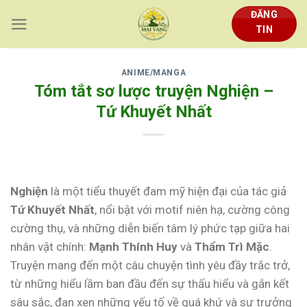
Skip
ĐĂNG
to
TIN
content
ANIME/MANGA
Tóm tắt sơ lược truyện Nghiện –
Tứ Khuyết Nhất
Nghiện
là một tiểu thuyết đam mỹ hiện đại của tác giả
Tứ Khuyết Nhất
, nổi bật với motif niên hạ, cường công
cường thụ, và những diễn biến tâm lý phức tạp giữa hai
nhân vật chính:
Mạnh Thính Huy
và
Thẩm Trì Mặc
.
Truyện mang đến một câu chuyện tình yêu đầy trắc trở,
từ những hiểu lầm ban đầu đến sự thấu hiểu và gắn kết
sâu sắc, đan xen những yếu tố về quá khứ và sự trưởng