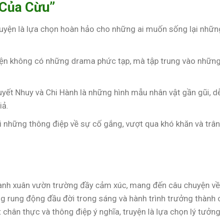
 Của Cừu”
ruyện là lựa chọn hoàn hảo cho những ai muốn sống lại nhữn
yện không có những drama phức tạp, mà tập trung vào nhữn
Tuyết Nhuy và Chi Hành là những hình mẫu nhân vật gần gũi, d
iả.
ải những thông điệp về sự cố gắng, vượt qua khó khăn và trâ
anh xuân vườn trường đầy cảm xúc, mang đến câu chuyện về
g rung động đầu đời trong sáng và hành trình trưởng thành 
iết chân thực và thông điệp ý nghĩa, truyện là lựa chọn lý tưởn