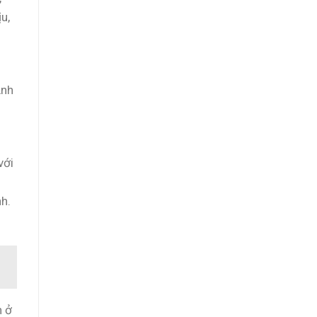
u,
n
Anh
với
h.
n ở