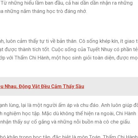
 Từ những hiểu lầm ban đầu, cả hai dần dần nhận ra những
qua những năm tháng học trò đáng nhớ.
, luôn cảm thấy tự ti về bản thân. Cô sống khép kín, ít giao t
đạt được thành tích tốt. Cuộc sống của Tuyết Nhuy có phần tẻ
ớp với Thẩm Chi Hành, một học sinh giỏi toàn diện, được mọ
Yêu Nhau, Động Vật Đều Cảm Thấy Sầu
ạnh lùng, lại là một người ấm áp và chu đáo. Anh luôn giúp đ
nh nghiệm học tập. Mặc dù không thể hiện ra ngoài, Chi Hành
nhận thấy sự cố gắng và những nỗi buồn mà cô che giấu.
hó khăn trong học tập, đặc biệt là môn Toán. Thẩm Chi Hành