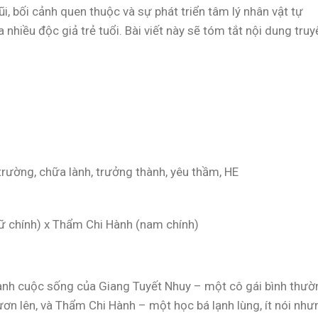
ũi, bối cảnh quen thuộc và sự phát triển tâm lý nhân vật tự
nhiều độc giả trẻ tuổi. Bài viết này sẽ tóm tắt nội dung truy
trường, chữa lành, trưởng thành, yêu thầm, HE
nữ chính) x Thẩm Chi Hành (nam chính)
uanh cuộc sống của Giang Tuyết Nhuy – một cô gái bình thườ
ơn lên, và Thẩm Chi Hành – một học bá lạnh lùng, ít nói như