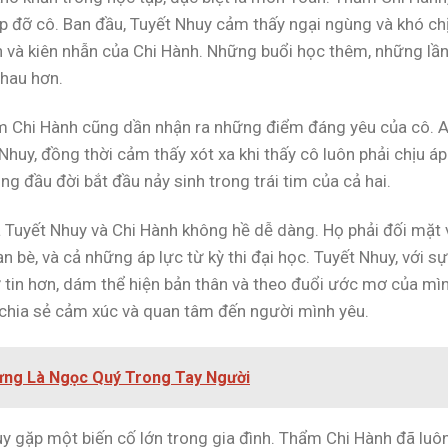
iúp đỡ cô. Ban đầu, Tuyết Nhuy cảm thấy ngại ngùng và khó chị
 và kiên nhẫn của Chi Hành. Những buổi học thêm, những lầ
nhau hơn.
ẩm Chi Hành cũng dần nhận ra những điểm đáng yêu của cô. 
Nhuy, đồng thời cảm thấy xót xa khi thấy cô luôn phải chịu áp
ng đầu đời bắt đầu nảy sinh trong trái tim của cả hai.
ủa Tuyết Nhuy và Chi Hành không hề dễ dàng. Họ phải đối mặt 
n bè, và cả những áp lực từ kỳ thi đại học. Tuyết Nhuy, với sự
ự tin hơn, dám thể hiện bản thân và theo đuổi ước mơ của mìn
chia sẻ cảm xúc và quan tâm đến người mình yêu.
Từng Là Ngọc Quý Trong Tay Người
uy gặp một biến cố lớn trong gia đình. Thẩm Chi Hành đã luô