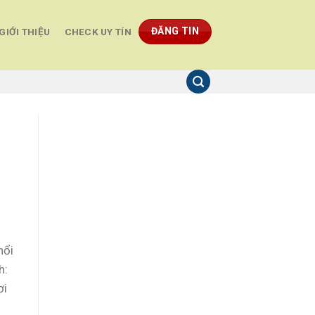
ĐĂNG TIN
GIỚI THIỆU
CHECK UY TÍN
 nổi
h:
ơi