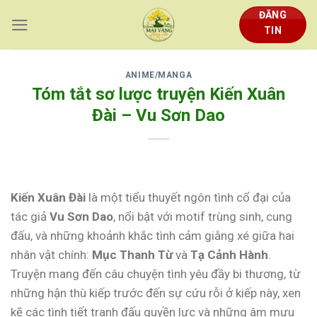
Skip
ĐĂNG
to
TIN
content
ANIME/MANGA
Tóm tắt sơ lược truyện Kiến Xuân
Đài – Vu Sơn Dao
Kiến Xuân Đài
là một tiểu thuyết ngôn tình cổ đại của
tác giả
Vu Sơn Dao
, nổi bật với motif trùng sinh, cung
đấu, và những khoảnh khắc tình cảm giằng xé giữa hai
nhân vật chính:
Mục Thanh Từ
và
Tạ Cảnh Hành
.
Truyện mang đến câu chuyện tình yêu đầy bi thương, từ
những hận thù kiếp trước đến sự cứu rỗi ở kiếp này, xen
kẽ các tình tiết tranh đấu quyền lực và những âm mưu