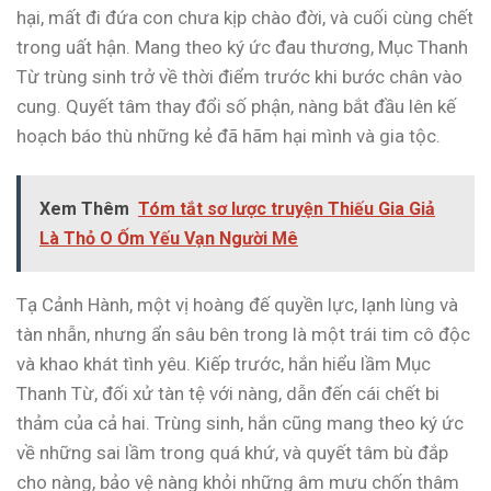
hại, mất đi đứa con chưa kịp chào đời, và cuối cùng chết
trong uất hận. Mang theo ký ức đau thương, Mục Thanh
Từ trùng sinh trở về thời điểm trước khi bước chân vào
cung. Quyết tâm thay đổi số phận, nàng bắt đầu lên kế
hoạch báo thù những kẻ đã hãm hại mình và gia tộc.
Xem Thêm
Tóm tắt sơ lược truyện Thiếu Gia Giả
Là Thỏ O Ốm Yếu Vạn Người Mê
Tạ Cảnh Hành, một vị hoàng đế quyền lực, lạnh lùng và
tàn nhẫn, nhưng ẩn sâu bên trong là một trái tim cô độc
và khao khát tình yêu. Kiếp trước, hắn hiểu lầm Mục
Thanh Từ, đối xử tàn tệ với nàng, dẫn đến cái chết bi
thảm của cả hai. Trùng sinh, hắn cũng mang theo ký ức
về những sai lầm trong quá khứ, và quyết tâm bù đắp
cho nàng, bảo vệ nàng khỏi những âm mưu chốn thâm