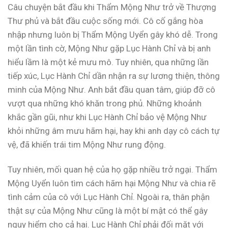
Câu chuyện bắt đầu khi Thẩm Mộng Như trở về Thượng
Thư phủ và bắt đầu cuộc sống mới. Cô cố gắng hòa
nhập nhưng luôn bị Thẩm Mộng Uyển gây khó dễ. Trong
một lần tình cờ, Mộng Như gặp Lục Hành Chỉ và bị anh
hiểu lầm là một kẻ mưu mô. Tuy nhiên, qua những lần
tiếp xúc, Lục Hành Chỉ dần nhận ra sự lương thiện, thông
minh của Mộng Như. Anh bắt đầu quan tâm, giúp đỡ cô
vượt qua những khó khăn trong phủ. Những khoảnh
khắc gần gũi, như khi Lục Hành Chỉ bảo vệ Mộng Như
khỏi những âm mưu hãm hại, hay khi anh dạy cô cách tự
vệ, đã khiến trái tim Mộng Như rung động.
Tuy nhiên, mối quan hệ của họ gặp nhiều trở ngại. Thẩm
Mộng Uyển luôn tìm cách hãm hại Mộng Như và chia rẽ
tình cảm của cô với Lục Hành Chỉ. Ngoài ra, thân phận
thật sự của Mộng Như cũng là một bí mật có thể gây
nguy hiểm cho cả hai. Lục Hành Chỉ phải đối mặt với