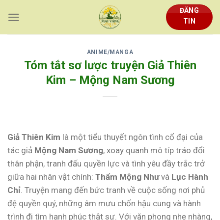
Skip
ĐĂNG
to
TIN
content
ANIME/MANGA
Tóm tắt sơ lược truyện Giả Thiên
Kim – Mộng Nam Sương
Giả Thiên Kim
là một tiểu thuyết ngôn tình cổ đại của
tác giả
Mộng Nam Sương
, xoay quanh mô típ tráo đổi
thân phận, tranh đấu quyền lực và tình yêu đầy trắc trở
giữa hai nhân vật chính:
Thẩm Mộng Như
và
Lục Hành
Chỉ
. Truyện mang đến bức tranh về cuộc sống nơi phủ
đệ quyền quý, những âm mưu chốn hậu cung và hành
trình đi tìm hạnh phúc thật sự. Với văn phong nhẹ nhàng,