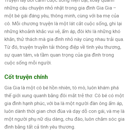
Truyện lấy bối cảnh cuộc sống hiện đại, xoay quanh
những câu chuyện nhỏ nhặt trong gia đình Gia Gia –
một bé gái đáng yêu, thông minh, cùng với ba mẹ của
cô. Mỗi chương truyện là một lát cắt cuộc sống, ghi lại
những khoảnh khắc vui vẻ, ấm áp, đôi khi là những khó
khăn, thử thách mà gia đình nhỏ này cùng nhau trải qua.
Từ đó, truyện truyền tải thông điệp về tình yêu thương,
sự quan tâm, và tầm quan trọng của gia đình trong
cuộc sống mỗi người.
Cốt truyện chính
Gia Gia là một cô bé hồn nhiên, tò mò, luôn khám phá
thế giới xung quanh bằng đôi mắt trẻ thơ. Cô bé có một
gia đình hạnh phúc, với ba là một người đàn ông ấm áp,
luôn dành thời gian chơi đùa và dạy dỗ con gái, và mẹ là
một người phụ nữ dịu dàng, chu đáo, luôn chăm sóc gia
đình bằng tất cả tình yêu thương.