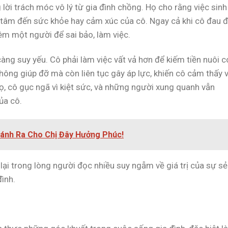
 lời trách móc vô lý từ gia đình chồng. Họ cho rằng việc sinh
n tâm đến sức khỏe hay cảm xúc của cô. Ngay cả khi cô đau 
hêm một người để sai bảo, làm việc.
àng suy yếu. Cô phải làm việc vất vả hơn để kiếm tiền nuôi 
hông giúp đỡ mà còn liên tục gây áp lực, khiến cô cảm thấy 
, cô gục ngã vì kiệt sức, và những người xung quanh vẫn
ủa cô.
ránh Ra Cho Chị Đây Hưởng Phúc!
lại trong lòng người đọc nhiều suy ngẫm về giá trị của sự sẻ
đình.