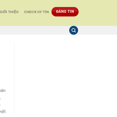
ĐĂNG TIN
GIỚI THIỆU
CHECK UY TÍN
hân
,
m
viết