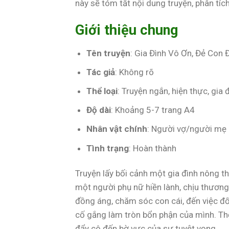
này sẽ tóm tắt nội dung truyện, phân tíc
Giới thiệu chung
Tên truyện
: Gia Đình Vô Ơn, Đẻ Con
Tác giả
: Không rõ
Thể loại
: Truyện ngắn, hiện thực, gia đ
Độ dài
: Khoảng 5-7 trang A4
Nhân vật chính
: Người vợ/người mẹ 
Tình trạng
: Hoàn thành
Truyện lấy bối cảnh một gia đình nông 
một người phụ nữ hiền lành, chịu thương 
đồng áng, chăm sóc con cái, đến việc đối
cố gắng làm tròn bổn phận của mình. Th
đẩy cô đến bờ vực của sự tuyệt vọng.