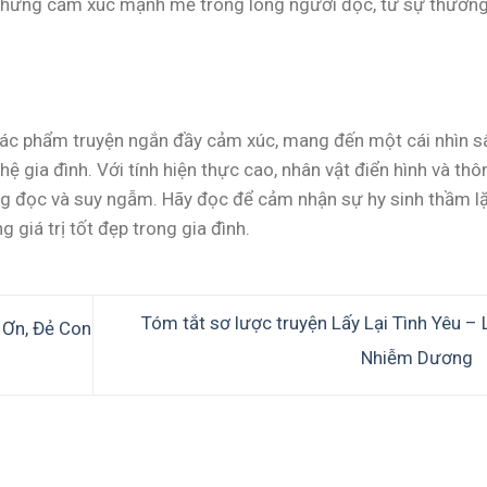
i những cảm xúc mạnh mẽ trong lòng người đọc, từ sự thươn
tác phẩm truyện ngắn đầy cảm xúc, mang đến một cái nhìn s
 gia đình. Với tính hiện thực cao, nhân vật điển hình và thô
áng đọc và suy ngẫm. Hãy đọc để cảm nhận sự hy sinh thầm l
 giá trị tốt đẹp trong gia đình.
Tóm tắt sơ lược truyện Lấy Lại Tình Yêu –
 Ơn, Đẻ Con
Nhiễm Dương