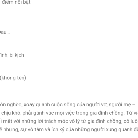
h điểm nổi bật
 Đau…
ình, bi kịch
(không tên)
thôn nghèo, xoay quanh cuộc sống của người vợ, người mẹ –
chịu khó, phải gánh vác mọi việc trong gia đình chồng. Từ v
 mặt với những lời trách móc vô lý từ gia đình chồng, cô lu
ế nhưng, sự vô tâm và ích kỷ của những người xung quanh đ