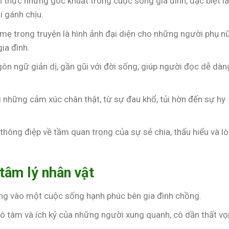
n thực những góc khuất trong cuộc sống gia đình, đặc biệt l
 gánh chịu.
 mẹ trong truyện là hình ảnh đại diện cho những người phụ n
gia đình.
gôn ngữ giản dị, gần gũi với đời sống, giúp người đọc dễ dàn
ải những cảm xúc chân thật, từ sự đau khổ, tủi hờn đến sự hy
thông điệp về tầm quan trọng của sự sẻ chia, thấu hiểu và l
 tâm lý nhân vật
ọng vào một cuộc sống hạnh phúc bên gia đình chồng.
 vô tâm và ích kỷ của những người xung quanh, cô dần thất vọ