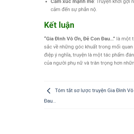
Cảm xúc mạnh mẽ
: Truyện khơi gợ
cảm đến sự phẫn nộ.
Kết luận
“Gia Đình Vô Ơn, Đẻ Con Đau…”
là một 
sắc về những góc khuất trong mối quan hệ
điệp ý nghĩa, truyện là một tác phẩm đ
của người phụ nữ và trân trọng hơn những
Tóm tắt sơ lược truyện Gia Đình Vô
Đau…