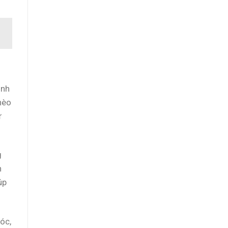
inh
hèo
ừ
g
n
úp
óc,