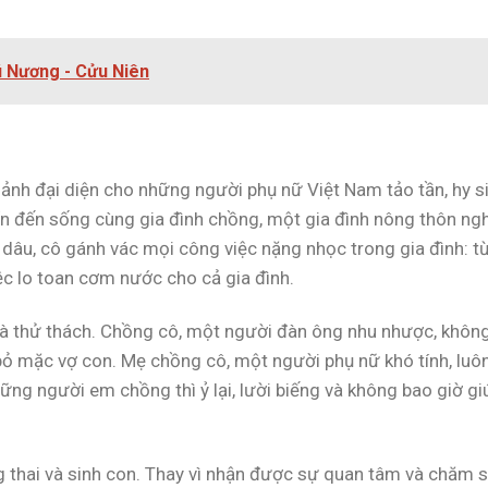
ú Nương - Cửu Niên
h ảnh đại diện cho những người phụ nữ Việt Nam tảo tần, hy s
yển đến sống cùng gia đình chồng, một gia đình nông thôn ng
 dâu, cô gánh vác mọi công việc nặng nhọc trong gia đình: t
ệc lo toan cơm nước cho cả gia đình.
à thử thách. Chồng cô, một người đàn ông nhu nhược, khôn
 bỏ mặc vợ con. Mẹ chồng cô, một người phụ nữ khó tính, luô
ững người em chồng thì ỷ lại, lười biếng và không bao giờ gi
 thai và sinh con. Thay vì nhận được sự quan tâm và chăm s