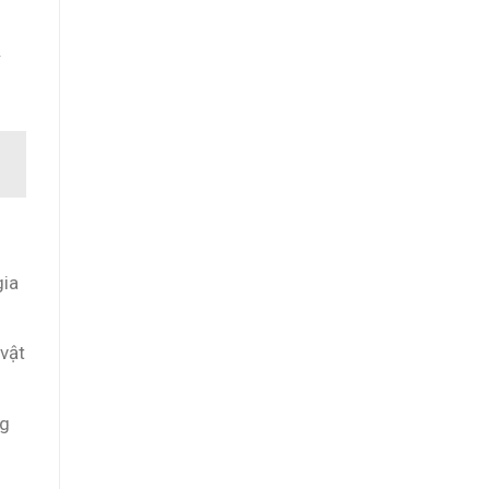
.
gia
vật
ng