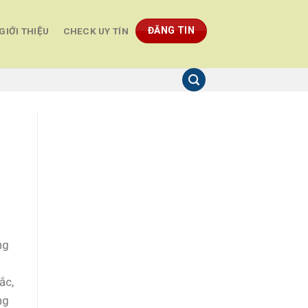
ĐĂNG TIN
GIỚI THIỆU
CHECK UY TÍN
ng
ắc,
ng