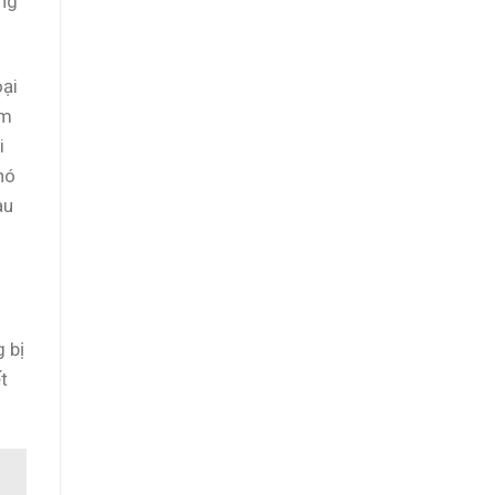
ững
oại
âm
i
hó
au
g bị
t