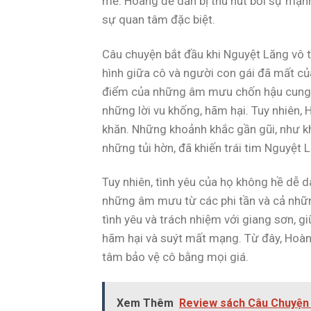
mẻ. Hoàng đế dần bị thu hút bởi sự mạn
sự quan tâm đặc biệt.
Câu chuyện bắt đầu khi Nguyệt Lăng vô 
hình giữa cô và người con gái đã mất củ
điểm của những âm mưu chốn hậu cung. C
những lời vu khống, hãm hại. Tuy nhiên,
khăn. Những khoảnh khắc gần gũi, như kh
những tủi hờn, đã khiến trái tim Nguyệt 
Tuy nhiên, tình yêu của họ không hề dễ d
những âm mưu từ các phi tần và cả nhữn
tình yêu và trách nhiệm với giang sơn, gi
hãm hại và suýt mất mạng. Từ đây, Hoàn
tâm bảo vệ cô bằng mọi giá.
Xem Thêm
Review sách Câu Chuyện 