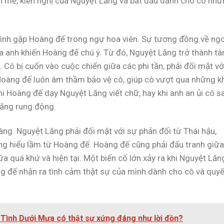
h mẽ, kiên nghị của Nguyệt Lăng và bắt đầu dành cho cô nh
tình gặp Hoàng đế trong ngự hoa viên. Sự tương đồng về ng
a anh khiến Hoàng đế chú ý. Từ đó, Nguyệt Lăng trở thành t
ô bị cuốn vào cuộc chiến giữa các phi tần, phải đối mặt vớ
 Hoàng đế luôn âm thầm bảo vệ cô, giúp cô vượt qua những k
i Hoàng đế dạy Nguyệt Lăng viết chữ, hay khi anh an ủi cô s
Lăng rung động.
àng. Nguyệt Lăng phải đối mặt với sự phản đối từ Thái hậu,
g hiểu lầm từ Hoàng đế. Hoàng đế cũng phải đấu tranh giữa
ữa quá khứ và hiện tại. Một biến cố lớn xảy ra khi Nguyệt Lăn
g đế nhận ra tình cảm thật sự của mình dành cho cô và quyế
Tình Dưới Mưa có thật sự xứng đáng như lời đồn?