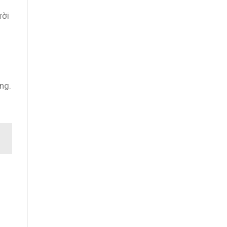
ười
ng.