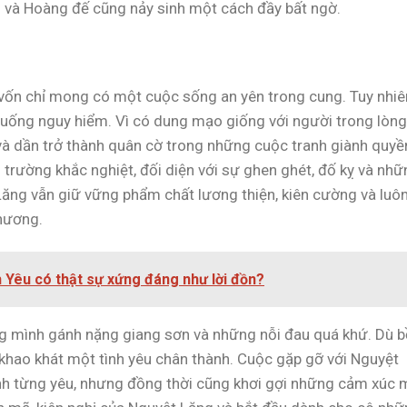
 và Hoàng đế cũng nảy sinh một cách đầy bất ngờ.
vốn chỉ mong có một cuộc sống an yên trong cung. Tuy nhiê
 huống nguy hiểm. Vì có dung mạo giống với người trong lòng
à dần trở thành quân cờ trong những cuộc tranh giành quyề
 trường khắc nghiệt, đối diện với sự ghen ghét, đố kỵ và nh
ng vẫn giữ vững phẩm chất lương thiện, kiên cường và luô
hương.
 Yêu có thật sự xứng đáng như lời đồn?
ng mình gánh nặng giang sơn và những nỗi đau quá khứ. Dù b
n khao khát một tình yêu chân thành. Cuộc gặp gỡ với Nguyệt
nh từng yêu, nhưng đồng thời cũng khơi gợi những cảm xúc 