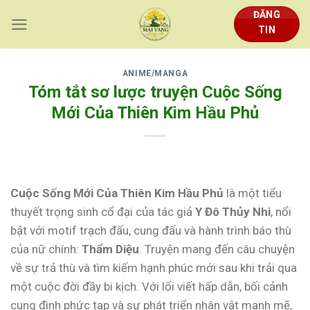
Skip
ĐĂNG
to
TIN
content
ANIME/MANGA
Tóm tắt sơ lược truyện Cuộc Sống
Mới Của Thiên Kim Hầu Phủ
Cuộc Sống Mới Của Thiên Kim Hầu Phủ
là một tiểu
thuyết trọng sinh cổ đại của tác giả
Y Đô Thủy Nhi
, nổi
bật với motif trạch đấu, cung đấu và hành trình báo thù
của nữ chính:
Thẩm Diệu
. Truyện mang đến câu chuyện
về sự trả thù và tìm kiếm hạnh phúc mới sau khi trải qua
một cuộc đời đầy bi kịch. Với lối viết hấp dẫn, bối cảnh
cung đình phức tạp và sự phát triển nhân vật mạnh mẽ,