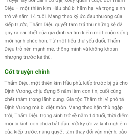
Truyện lấy bối cảnh cổ đại, xoay quanh cuộc đời Thẩm
Diệu – một thiên kim Hầu phủ bị hãm hại và trọng sinh
trở về năm 14 tuổi. Mang theo ký ức đau thương của
kiếp trước, Thẩm Diệu quyết tâm trả thù những kẻ đã
gây ra cái chết của gia đình và tìm kiếm một cuộc sống
mới hạnh phúc hơn. Từ một tiểu thư yếu đuối, Thẩm
Diệu trở nên mạnh mẽ, thông minh và không khoan
nhượng trước kẻ thù.
Cốt truyện chính
Thẩm Diệu, một thiên kim Hầu phủ, kiếp trước bị gả cho
Định Vương, chịu đựng 5 năm làm con tin, cuối cùng
chết thảm trong lãnh cung. Gia tộc Thẩm thị vì phò tá
Định Vương mà bị diệt môn. Mang theo hận thù ngập
trời, Thẩm Diệu trọng sinh trở về năm 14 tuổi, thời điểm
mọi bi kịch còn chưa bắt đầu. Với ký ức và kinh nghiệm
của kiếp trước, nàng quyết tâm thay đổi vận mệnh, bảo