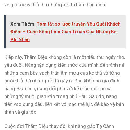
vệ gia tộc và trả thù những kẻ đã hãm hại mình.
Xem Thêm
Tóm tắt sơ lược truyện Yêu Quái Khách
Điếm – Cuộc Sống Lắm Gian Truân Của Những Kẻ
Phi Nhân
Kiếp này, Thẩm Diệu không còn là một tiểu thư ngây thơ,
yếu đuối. Nàng tận dụng kiến thức của mình để tránh né
những cạm bẫy, vạch trần âm mưu của kẻ thù và từng
bước trả thù những kẻ đã gây ra đau khổ cho gia đình
nàng. Đầu tiên, nàng đối phó với kế mẫu độc ác và
những tỷ muội gian xảo trong phủ Hầu. Sau đó, nàng
tiến vào cung đấu, liên kết với các thế lực để bảo vệ bản
thân và gia tộc.
Cuộc đời Thẩm Diệu thay đổi khi nàng gặp Tạ Cảnh