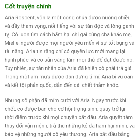
Cốt truyện chính
Aria Roscent, vốn là một công chúa được nuông chiều
và đầy tham vọng, nổi tiếng với sự tàn độc và lòng ganh
tỵ. Cô luôn tìm cách hãm hại chị gái cùng cha khác mẹ,
Mielle, người được mọi người yêu mến vì sự tốt bụng và
tài năng. Aria tin rằng chỉ có quyền lực mới mang lại
hạnh phúc, và cô sẵn sàng làm mọi thứ để đạt được nó.
Tuy nhiên, sự tàn nhẫn của Aria đã khiến cô phải trả giá.
Trong một âm mưu được dàn dựng tỉ mỉ, Aria bị vu oan
và kết tội phản quốc, dẫn đến cái chết thảm khốc.
Nhưng số phận đã mỉm cười với Aria. Ngay trước khi
chết, cô được ban cho cơ hội trọng sinh, quay trở lại
thời điểm trước khi mọi chuyện bắt đầu. Aria quyết tâm
thay đổi vận mệnh, trả thù những kẻ đã hãm hại mình, và
bảo vệ những người cô yêu thương. Aria bắt đầu bằng