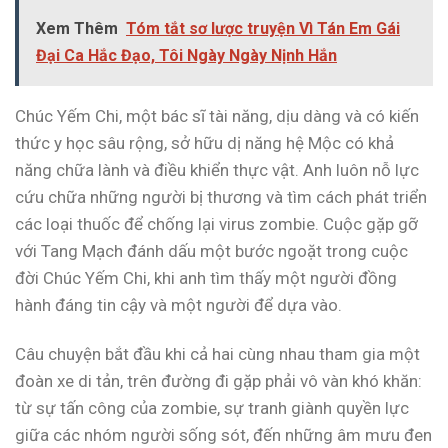
Xem Thêm
Tóm tắt sơ lược truyện Vì Tán Em Gái
Đại Ca Hắc Đạo, Tôi Ngày Ngày Nịnh Hắn
Chúc Yếm Chi, một bác sĩ tài năng, dịu dàng và có kiến
thức y học sâu rộng, sở hữu dị năng hệ Mộc có khả
năng chữa lành và điều khiển thực vật. Anh luôn nỗ lực
cứu chữa những người bị thương và tìm cách phát triển
các loại thuốc để chống lại virus zombie. Cuộc gặp gỡ
với Tang Mạch đánh dấu một bước ngoặt trong cuộc
đời Chúc Yếm Chi, khi anh tìm thấy một người đồng
hành đáng tin cậy và một người để dựa vào.
Câu chuyện bắt đầu khi cả hai cùng nhau tham gia một
đoàn xe di tản, trên đường đi gặp phải vô vàn khó khăn:
từ sự tấn công của zombie, sự tranh giành quyền lực
giữa các nhóm người sống sót, đến những âm mưu đen