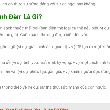
u nó có thực sự xứng đáng với sự ca ngợi hay không.
nh Đèn’ Là Gì?
ách thuộc thể loại (bạn điền thể loại cụ thể nếu biết, ví dụ:
 (tên tác giả). Cuốn sách thường được biết đến với:
gôn ngữ (ví dụ: giàu hình ảnh, giản dị, v.v.) để tạo ra một kh
 đề (ví dụ: tình yêu, mất mát, hy vọng, v.v.) một cách tinh tế
nhân vật (ví dụ: phức tạp, gần gũi, v.v.) khiến người đọc đồn
g thông điệp về (ví dụ: sự tha thứ, sức mạnh của con người,