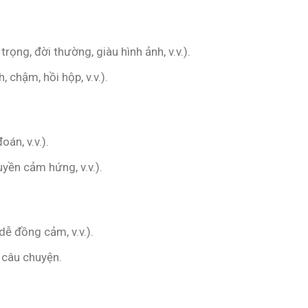
ọng, đời thường, giàu hình ảnh, v.v.).
 chậm, hồi hộp, v.v.).
oán, v.v.).
uyền cảm hứng, v.v.).
 dễ đồng cảm, v.v.).
 câu chuyện.