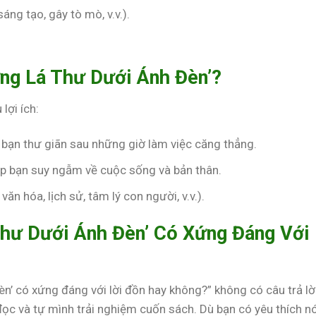
áng tạo, gây tò mò, v.v.).
ng Lá Thư Dưới Ánh Đèn’?
lợi ích:
 bạn thư giãn sau những giờ làm việc căng thẳng.
úp bạn suy ngẫm về cuộc sống và bản thân.
 văn hóa, lịch sử, tâm lý con người, v.v.).
Thư Dưới Ánh Đèn’ Có Xứng Đáng Với
n’ có xứng đáng với lời đồn hay không?” không có câu trả lờ
đọc và tự mình trải nghiệm cuốn sách. Dù bạn có yêu thích n