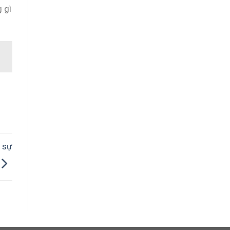
 gì
 sự