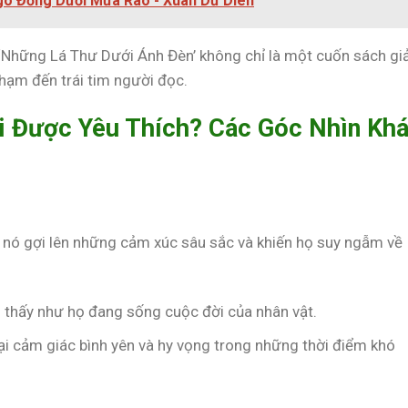
Ngô Đồng Dưới Mưa Rào - Xuân Dữ Diên
 ‘Những Lá Thư Dưới Ánh Đèn’ không chỉ là một cuốn sách giả
hạm đến trái tim người đọc.
ại Được Yêu Thích? Các Góc Nhìn Kh
ì nó gợi lên những cảm xúc sâu sắc và khiến họ suy ngẫm về
 thấy như họ đang sống cuộc đời của nhân vật.
ại cảm giác bình yên và hy vọng trong những thời điểm khó