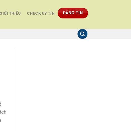
ĐĂNG TIN
GIỚI THIỆU
CHECK UY TÍN
ỏi
ách
à