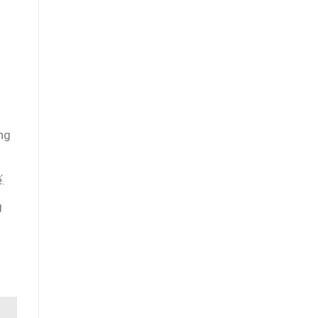
ông
.
g