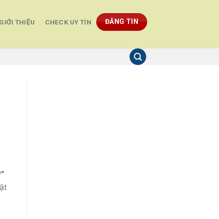
ĐĂNG TIN
GIỚI THIỆU
CHECK UY TÍN
?”
ặt