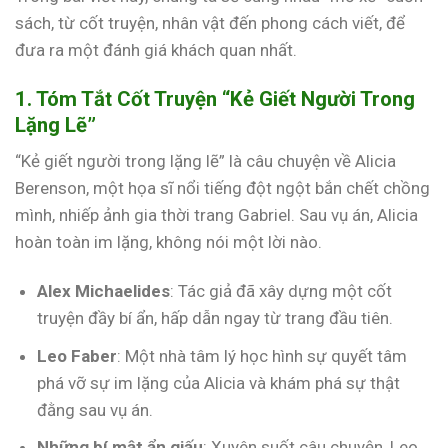
sách, từ cốt truyện, nhân vật đến phong cách viết, để
đưa ra một đánh giá khách quan nhất.
1. Tóm Tắt Cốt Truyện “Kẻ Giết Người Trong
Lặng Lẽ”
“Kẻ giết người trong lặng lẽ” là câu chuyện về Alicia
Berenson, một họa sĩ nổi tiếng đột ngột bắn chết chồng
mình, nhiếp ảnh gia thời trang Gabriel. Sau vụ án, Alicia
hoàn toàn im lặng, không nói một lời nào.
Alex Michaelides
: Tác giả đã xây dựng một cốt
truyện đầy bí ẩn, hấp dẫn ngay từ trang đầu tiên.
Leo Faber
: Một nhà tâm lý học hình sự quyết tâm
phá vỡ sự im lặng của Alicia và khám phá sự thật
đằng sau vụ án.
Những bí mật ẩn giấu
: Xuyên suốt câu chuyện, Leo