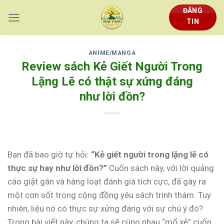
Skip
ĐĂNG
to
TIN
content
ANIME/MANGA
Review sách Kẻ Giết Người Trong
Lặng Lẽ có thật sự xứng đáng
như lời đồn?
Bạn đã bao giờ tự hỏi:
“Kẻ giết người trong lặng lẽ có
thực sự hay như lời đồn?”
Cuốn sách này, với lời quảng
cáo giật gân và hàng loạt đánh giá tích cực, đã gây ra
một cơn sốt trong cộng đồng yêu sách trinh thám. Tuy
nhiên, liệu nó có thực sự xứng đáng với sự chú ý đó?
Trong bài viết này, chúng ta sẽ cùng nhau “mổ xẻ” cuốn