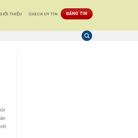
ĐĂNG TIN
GIỚI THIỆU
CHECK UY TÍN
hỏi
hản
ình