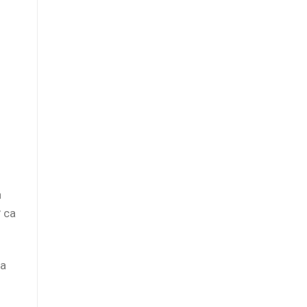
h
 ca
ủa