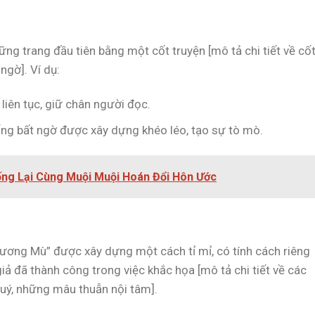
ng trang đầu tiên bằng một cốt truyện [mô tả chi tiết về cố
 ngờ]. Ví dụ:
 liên tục, giữ chân người đọc.
ống bất ngờ được xây dựng khéo léo, tạo sự tò mò.
ống Lại Cùng Muội Muội Hoán Đổi Hôn Ước
ương Mù” được xây dựng một cách tỉ mỉ, có tính cách riêng
 giả đã thành công trong việc khắc họa [mô tả chi tiết về các
uý, những mâu thuẫn nội tâm].