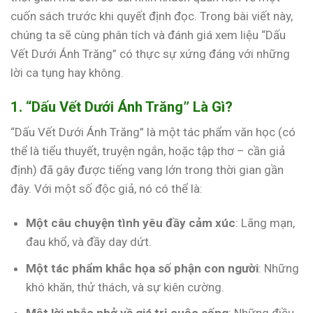
cuốn sách trước khi quyết định đọc. Trong bài viết này,
chúng ta sẽ cùng phân tích và đánh giá xem liệu “Dấu
Vết Dưới Ánh Trăng” có thực sự xứng đáng với những
lời ca tụng hay không.
1. “Dấu Vết Dưới Ánh Trăng” Là Gì?
“Dấu Vết Dưới Ánh Trăng” là một tác phẩm văn học (có
thể là tiểu thuyết, truyện ngắn, hoặc tập thơ – cần giả
định) đã gây được tiếng vang lớn trong thời gian gần
đây. Với một số độc giả, nó có thể là:
Một câu chuyện tình yêu đầy cảm xúc
: Lãng mạn,
đau khổ, và đầy day dứt.
Một tác phẩm khắc họa số phận con người
: Những
khó khăn, thử thách, và sự kiên cường.
Một lời nhắc nhở về giá trị cuộc sống
: Những điều