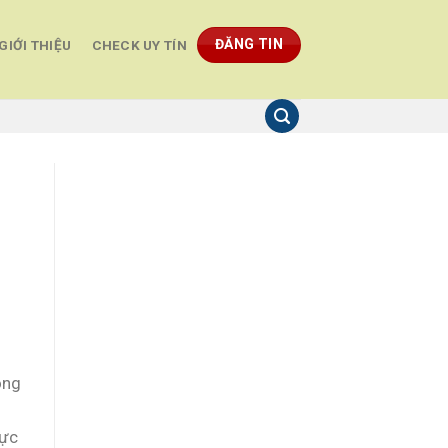
ĐĂNG TIN
GIỚI THIỆU
CHECK UY TÍN
ông
hực