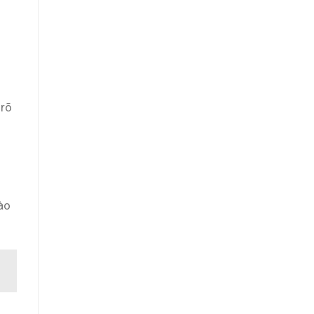
 rõ
ào