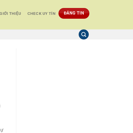
ĐĂNG TIN
GIỚI THIỆU
CHECK UY TÍN
i
sự