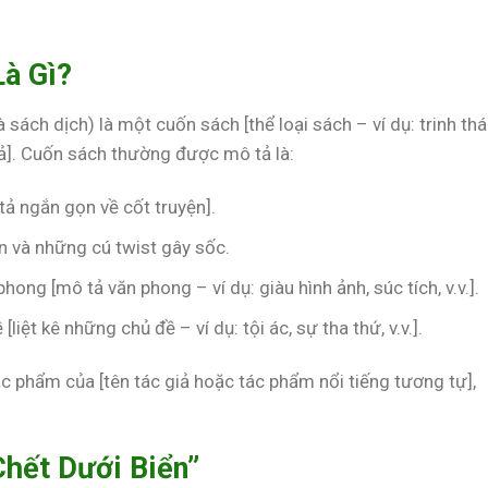
Là Gì?
 sách dịch) là một cuốn sách [thể loại sách – ví dụ: trinh th
c giả]. Cuốn sách thường được mô tả là:
 tả ngắn gọn về cốt truyện].
n và những cú twist gây sốc.
phong [mô tả văn phong – ví dụ: giàu hình ảnh, súc tích, v.v.].
ề [liệt kê những chủ đề – ví dụ: tội ác, sự tha thứ, v.v.].
c phẩm của [tên tác giả hoặc tác phẩm nổi tiếng tương tự],
hết Dưới Biển”