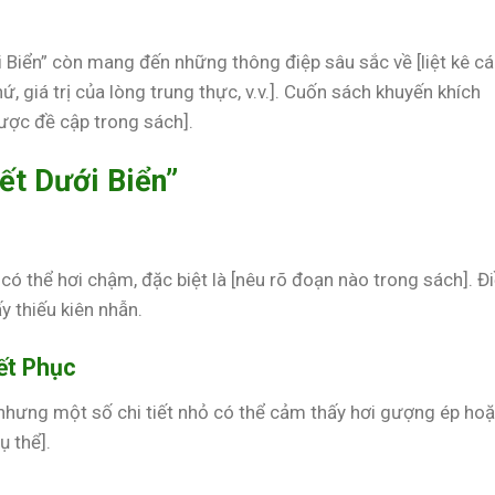
i Biển” còn mang đến những thông điệp sâu sắc về [liệt kê c
ứ, giá trị của lòng trung thực, v.v.]. Cuốn sách khuyến khích
ược đề cập trong sách].
ết Dưới Biển”
ó thể hơi chậm, đặc biệt là [nêu rõ đoạn nào trong sách]. Đ
y thiếu kiên nhẫn.
yết Phục
 nhưng một số chi tiết nhỏ có thể cảm thấy hơi gượng ép ho
ụ thể].