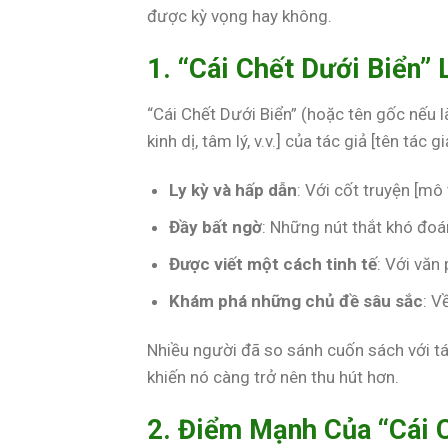
được kỳ vọng hay không.
1. “Cái Chết Dưới Biển” 
“Cái Chết Dưới Biển” (hoặc tên gốc nếu là
kinh dị, tâm lý, v.v.] của tác giả [tên tá
Ly kỳ và hấp dẫn
: Với cốt truyện [mô
Đầy bất ngờ
: Những nút thắt khó đoá
Được viết một cách tinh tế
: Với văn 
Khám phá những chủ đề sâu sắc
: V
Nhiều người đã so sánh cuốn sách với tá
khiến nó càng trở nên thu hút hơn.
2. Điểm Mạnh Của “Cái C