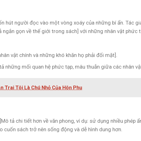
ốn hút người đọc vào một vòng xoáy của những bí ẩn. Tác gi
ả ngắn gọn về thế giới trong sách] với những nhân vật phức 
nhân vật chính và những khó khăn họ phải đối mặt].
 tả những mối quan hệ phức tạp, mâu thuẫn giữa các nhân vật
ạn Trai Tôi Là Chú Nhỏ Của Hôn Phu
 [Mô tả chi tiết hơn về văn phong, ví dụ: sử dụng nhiều phép ẩ
p cho cuốn sách trở nên sống động và dễ hình dung hơn.