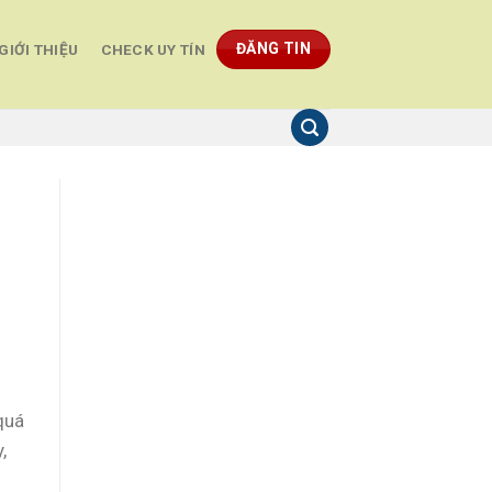
ĐĂNG TIN
GIỚI THIỆU
CHECK UY TÍN
quá
,