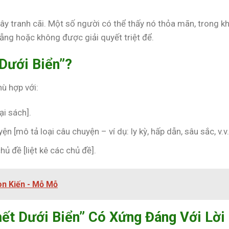
gây tranh cãi. Một số người có thể thấy nó thỏa mãn, trong kh
ng hoặc không được giải quyết triệt để.
 Dưới Biển”?
ù hợp với:
ại sách].
[mô tả loại câu chuyện – ví dụ: ly kỳ, hấp dẫn, sâu sắc, v.v.
 đề [liệt kê các chủ đề].
on Kiến - Mỗ Mỗ
Chết Dưới Biển” Có Xứng Đáng Với Lời