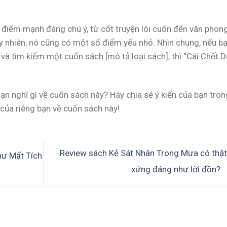
 điểm mạnh đáng chú ý, từ cốt truyện lôi cuốn đến văn phon
y nhiên, nó cũng có một số điểm yếu nhỏ. Nhìn chung, nếu b
h] và tìm kiếm một cuốn sách [mô tả loại sách], thì “Cái Chết 
ạn nghĩ gì về cuốn sách này? Hãy chia sẻ ý kiến của bạn tron
 của riêng bạn về cuốn sách này!
Review sách Kẻ Sát Nhân Trong Mưa có thật
hư Mất Tích
xứng đáng như lời đồn?