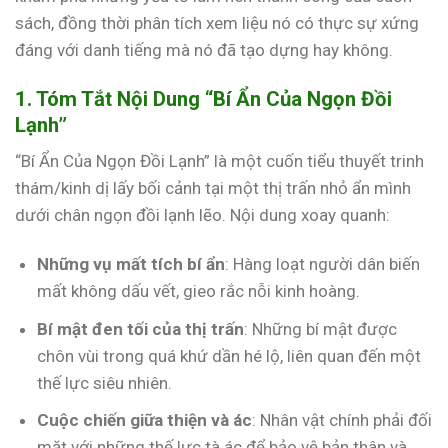
sách, đồng thời phân tích xem liệu nó có thực sự xứng
đáng với danh tiếng mà nó đã tạo dựng hay không.
1. Tóm Tắt Nội Dung “Bí Ẩn Của Ngọn Đồi
Lạnh”
“Bí Ẩn Của Ngọn Đồi Lạnh” là một cuốn tiểu thuyết trinh
thám/kinh dị lấy bối cảnh tại một thị trấn nhỏ ẩn mình
dưới chân ngọn đồi lạnh lẽo. Nội dung xoay quanh:
Những vụ mất tích bí ẩn
: Hàng loạt người dân biến
mất không dấu vết, gieo rắc nỗi kinh hoàng.
Bí mật đen tối của thị trấn
: Những bí mật được
chôn vùi trong quá khứ dần hé lộ, liên quan đến một
thế lực siêu nhiên.
Cuộc chiến giữa thiện và ác
: Nhân vật chính phải đối
mặt với những thế lực tà ác để bảo vệ bản thân và