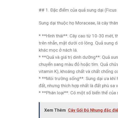
## 1. Đặc điểm của quả sung dại (Ficu
Sung dại thuộc họ Moraceae, là cây thân
* **Hình thái**: Cây cao từ 10-30 mét, 
trên nhẵn, mặt dưới có lông. Quả sung d
khác mọc ở nách lá.
* **Quả và giá trị dinh dưỡng**: Quả sun
chuyển sang màu đỏ hoặc tím. Quả chứa n
vitamin K), khoáng chất và chất chống o
* **Môi trường sống**: Sung dại ưa khí 
đất, nhưng thích hợp nhất là đất phù sa 
* **Phân loại**: Có một số biến thể của
Xem Thêm
Cây Gối Đỏ Nhung đặc đi