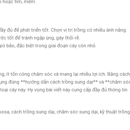
ỏ hoặc tím, mềm.
y đủ để phát triển tốt. Chọn vị trí trồng có nhiều ánh nắng.
c tốt để tránh ngập úng, gây thối rễ.
gió bão, đặc biệt trong giai đoạn cây còn nhỏ.
ồng, ít tốn công chăm sóc và mang lại nhiều lợi ích. Bằng cách
dụng đúng **hướng dẫn cách trồng sung dại** và **chăm só
loại cây này. Hy vọng bài viết này cung cấp đầy đủ thông tin
osa, cách trồng sung dại, chăm sóc sung dại, kỹ thuật trồng