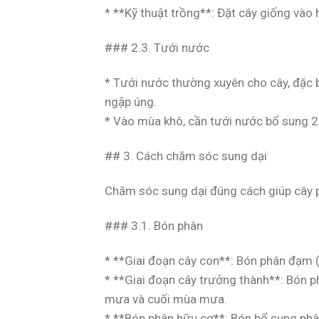
* **Kỹ thuật trồng**: Đặt cây giống vào 
### 2.3. Tưới nước
* Tưới nước thường xuyên cho cây, đặc 
ngập úng.
* Vào mùa khô, cần tưới nước bổ sung 2
## 3. Cách chăm sóc sung dại
Chăm sóc sung dại đúng cách giúp cây p
### 3.1. Bón phân
* **Giai đoạn cây con**: Bón phân đạm (
* **Giai đoạn cây trưởng thành**: Bón
mưa và cuối mùa mưa.
* **Bón phân hữu cơ**: Bón bổ sung phâ