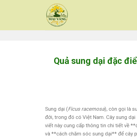
Skip
to
content
Quả sung dại đặc đi
Sung dại (
Ficus racemosa
), còn gọi là 
đới, trong đó có Việt Nam. Cây sung dại
viết này cung cấp thông tin chi tiết về
và **cách chăm sóc sung dại** để cây ph