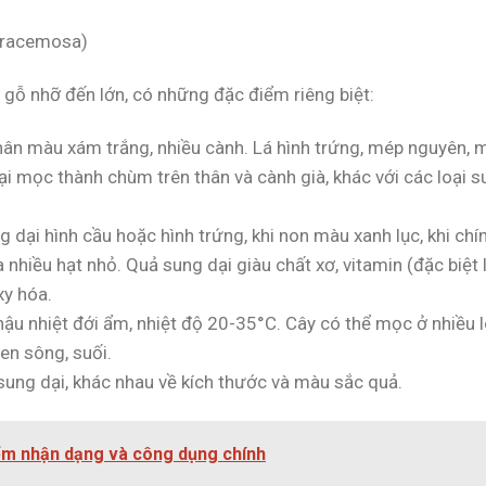
s racemosa)
 gỗ nhỡ đến lớn, có những đặc điểm riêng biệt:
thân màu xám trắng, nhiều cành. Lá hình trứng, mép nguyên, 
ại mọc thành chùm trên thân và cành già, khác với các loại 
g dại hình cầu hoặc hình trứng, khi non màu xanh lục, khi chí
hiều hạt nhỏ. Quả sung dại giàu chất xơ, vitamin (đặc biệt 
xy hóa.
hậu nhiệt đới ẩm, nhiệt độ 20-35°C. Cây có thể mọc ở nhiều l
ven sông, suối.
 sung dại, khác nhau về kích thước và màu sắc quả.
ểm nhận dạng và công dụng chính