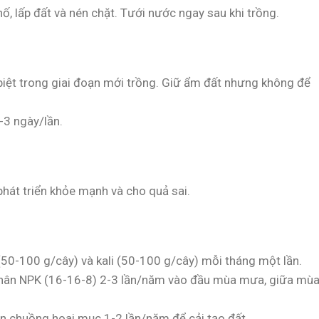
hố, lấp đất và nén chặt. Tưới nước ngay sau khi trồng.
biệt trong giai đoạn mới trồng. Giữ ẩm đất nhưng không để
-3 ngày/lần.
hát triển khỏe mạnh và cho quả sai.
50-100 g/cây) và kali (50-100 g/cây) mỗi tháng một lần.
 phân NPK (16-16-8) 2-3 lần/năm vào đầu mùa mưa, giữa mù
n chuồng hoai mục 1-2 lần/năm để cải tạo đất.