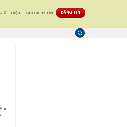
ĐĂNG TIN
GIỚI THIỆU
CHECK UY TÍN
Bài
*