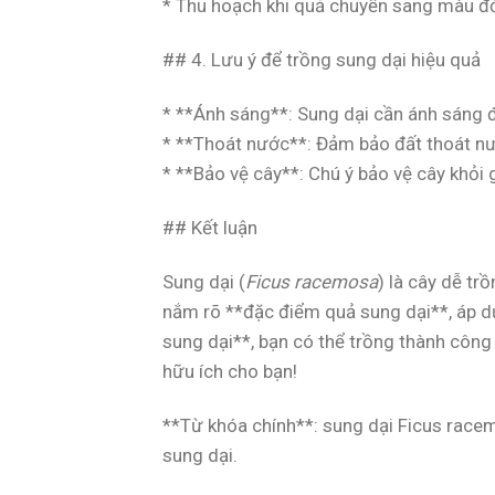
* Thu hoạch khi quả chuyển sang màu đ
## 4. Lưu ý để trồng sung dại hiệu quả
* **Ánh sáng**: Sung dại cần ánh sáng đầ
* **Thoát nước**: Đảm bảo đất thoát nướ
* **Bảo vệ cây**: Chú ý bảo vệ cây khỏi 
## Kết luận
Sung dại (
Ficus racemosa
) là cây dễ tr
nắm rõ **đặc điểm quả sung dại**, áp 
sung dại**, bạn có thể trồng thành công 
hữu ích cho bạn!
**Từ khóa chính**: sung dại Ficus racem
sung dại.