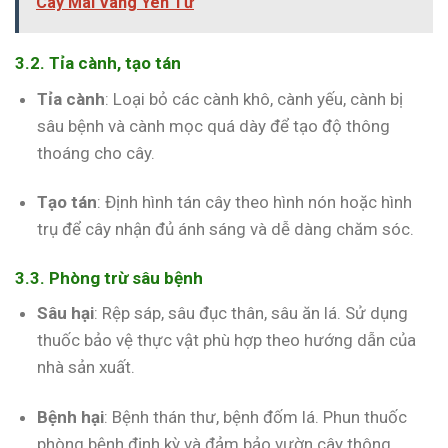
Cây Mai Vàng Yên Tử
3.2. Tỉa cành, tạo tán
Tỉa cành
: Loại bỏ các cành khô, cành yếu, cành bị
sâu bệnh và cành mọc quá dày để tạo độ thông
thoáng cho cây.
Tạo tán
: Định hình tán cây theo hình nón hoặc hình
trụ để cây nhận đủ ánh sáng và dễ dàng chăm sóc.
3.3. Phòng trừ sâu bệnh
Sâu hại
: Rệp sáp, sâu đục thân, sâu ăn lá. Sử dụng
thuốc bảo vệ thực vật phù hợp theo hướng dẫn của
nhà sản xuất.
Bệnh hại
: Bệnh thán thư, bệnh đốm lá. Phun thuốc
phòng bệnh định kỳ và đảm bảo vườn cây thông