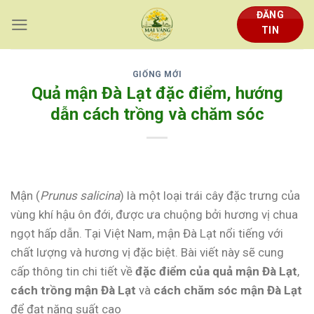
Skip
ĐĂNG
to
TIN
content
GIỐNG MỚI
Quả mận Đà Lạt đặc điểm, hướng
dẫn cách trồng và chăm sóc
Mận (
Prunus salicina
) là một loại trái cây đặc trưng của
vùng khí hậu ôn đới, được ưa chuộng bởi hương vị chua
ngọt hấp dẫn. Tại Việt Nam, mận Đà Lạt nổi tiếng với
chất lượng và hương vị đặc biệt. Bài viết này sẽ cung
cấp thông tin chi tiết về
đặc điểm của quả mận Đà Lạt
,
cách trồng mận Đà Lạt
và
cách chăm sóc mận Đà Lạt
để đạt năng suất cao