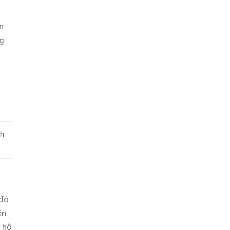
n
ng
nh
 đó
ên
 hỗ