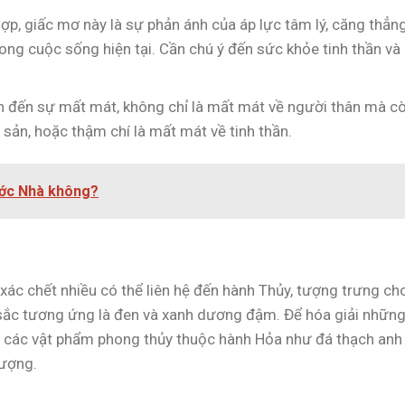
p, giấc mơ này là sự phản ánh của áp lực tâm lý, căng thẳng
ng cuộc sống hiện tại. Cần chú ý đến sức khỏe tinh thần và
n đến sự mất mát, không chỉ là mất mát về người thân mà c
i sản, hoặc thậm chí là mất mát về tinh thần.
ước Nhà không?
ác chết nhiều có thể liên hệ đến hành Thủy, tượng trưng ch
u sắc tương ứng là đen và xanh dương đậm. Để hóa giải nhữn
g các vật phẩm phong thủy thuộc hành Hỏa như đá thạch anh
lượng.