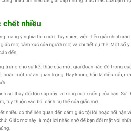
ẽ cùng nhau tìm hiểu để giải đáp những thắc mắc của bạn mộ
c chết nhiều
 mang ý nghĩa tích cực. Tuy nhiên, việc diễn giải chính xác
giấc mơ, cảm xúc của người mơ, và chi tiết cụ thể. Một số ý
cập đến:
g trưng cho sự kết thúc của một giai đoạn nào đó trong cu
ệ, hoặc một dự án quan trọng. Đây không hẳn là điều xấu, mà
ới.
h sự thay đổi lớn sắp xảy ra trong cuộc sống của bạn. Sự t
cực, tùy thuộc vào bối cảnh cụ thể của giấc mơ.
 nhiều có thể liên quan đến cảm giác tội lỗi hoặc hối hận v
khứ. Giấc mơ này là một lời nhắc nhở để bạn đối mặt với nh
húng.