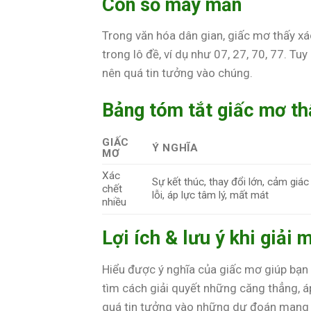
Con số may mắn
Trong văn hóa dân gian, giấc mơ thấy x
trong lô đề, ví dụ như 07, 27, 70, 77. T
nên quá tin tưởng vào chúng.
Bảng tóm tắt giấc mơ th
GIẤC
Ý NGHĨA
MƠ
Xác
Sự kết thúc, thay đổi lớn, cảm giác 
chết
lỗi, áp lực tâm lý, mất mát
nhiều
Lợi ích & lưu ý khi giải 
Hiểu được ý nghĩa của giấc mơ giúp bạn 
tìm cách giải quyết những căng thẳng, áp
quá tin tưởng vào những dự đoán mang t