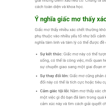
giải những điềm xấu nếu có. Chúng ta s
cách toàn diện và khoa học.
Ý nghĩa giấc mơ thấy xá
Giấc mơ thấy nhiều xác chết thường không
phụ thuộc vào nhiều yếu tố như bối cảnh 
nghĩa tâm linh và tâm lý có thể được đề 
Sự kết thúc:
Giấc mơ này có thể tượn
sống, có thể là công việc, mối quan h
sự chuyển giao sang một giai đoạn m
Sự thay đổi lớn:
Giấc mơ cũng phản án
đổi này có thể là tích cực hoặc tiêu 
Cảm giác tội lỗi:
Nằm mơ thấy xác chết
một việc gì đó bạn đã làm trong quá 
cảm xúc này và tìm cách giải quyết c