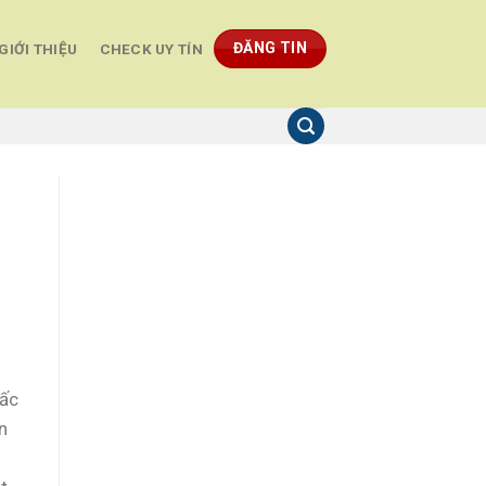
ĐĂNG TIN
GIỚI THIỆU
CHECK UY TÍN
iấc
n