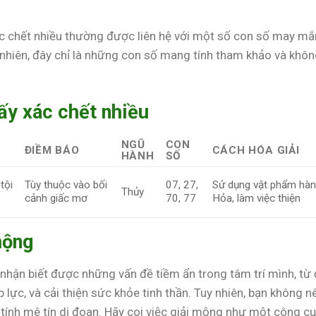
ác chết nhiều thường được liên hệ với một số con số may mắ
uy nhiên, đây chỉ là những con số mang tính tham khảo và khô
ấy xác chết nhiều
NGŨ
CON
ĐIỀM BÁO
CÁCH HÓA GIẢI
HÀNH
SỐ
tội
Tùy thuộc vào bối
07, 27,
Sử dụng vật phẩm hà
Thủy
cảnh giấc mơ
70, 77
Hỏa, làm việc thiện
mộng
nhận biết được những vấn đề tiềm ẩn trong tâm trí mình, từ
 lực, và cải thiện sức khỏe tinh thần. Tuy nhiên, bạn không n
ính mê tín dị đoan. Hãy coi việc giải mộng như một công cụ