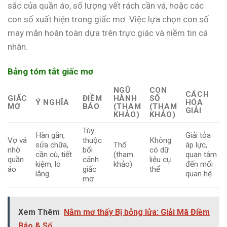
sắc của quần áo, số lượng vết rách cần vá, hoặc các
con số xuất hiện trong giấc mơ. Việc lựa chọn con số
may mắn hoàn toàn dựa trên trực giác và niềm tin cá
nhân.
Bảng tóm tắt giấc mơ
NGŨ
CON
CÁCH
GIẤC
ĐIỀM
HÀNH
SỐ
Ý NGHĨA
HÓA
MƠ
BÁO
(THAM
(THAM
GIẢI
KHẢO)
KHẢO)
Tùy
Hàn gắn,
Giải tỏa
Vợ vá
thuộc
Không
sửa chữa,
Thổ
áp lực,
nhờ
bối
có dữ
cần cù, tiết
(tham
quan tâm
quần
cảnh
liệu cụ
kiệm, lo
khảo)
đến mối
áo
giấc
thể
lắng
quan hệ
mơ
Xem Thêm
Nằm mơ thấy Bị bỏng lửa: Giải Mã Điềm
Báo & Số...