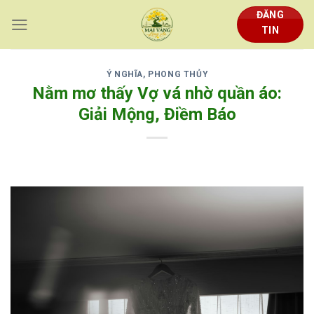
Skip
ĐĂNG
to
TIN
content
Ý NGHĨA, PHONG THỦY
Nằm mơ thấy Vợ vá nhờ quần áo:
Giải Mộng, Điềm Báo