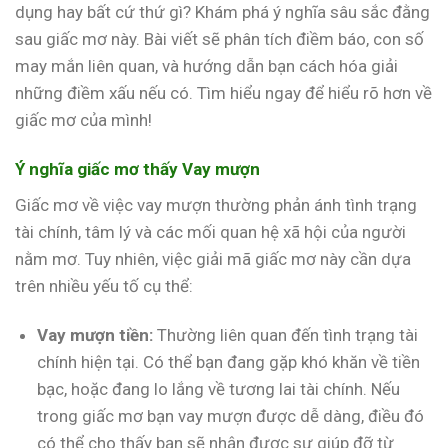
dụng hay bất cứ thứ gì? Khám phá ý nghĩa sâu sắc đằng
sau giấc mơ này. Bài viết sẽ phân tích điềm báo, con số
may mắn liên quan, và hướng dẫn bạn cách hóa giải
những điềm xấu nếu có. Tìm hiểu ngay để hiểu rõ hơn về
giấc mơ của mình!
Ý nghĩa giấc mơ thấy Vay mượn
Giấc mơ về việc vay mượn thường phản ánh tình trạng
tài chính, tâm lý và các mối quan hệ xã hội của người
nằm mơ. Tuy nhiên, việc giải mã giấc mơ này cần dựa
trên nhiều yếu tố cụ thể:
Vay mượn tiền:
Thường liên quan đến tình trạng tài
chính hiện tại. Có thể bạn đang gặp khó khăn về tiền
bạc, hoặc đang lo lắng về tương lai tài chính. Nếu
trong giấc mơ bạn vay mượn được dễ dàng, điều đó
có thể cho thấy bạn sẽ nhận được sự giúp đỡ từ