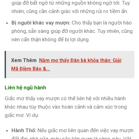
giúp đỡ bất ngờ từ những nguồn không ngờ tới. Tuy
nhiên, cũng cần cảnh giác với những rủi ro tiềm ẩn.
Bị người khác vay mượn:
Cho thấy bạn là người hào
phóng, sẵn sàng giúp đỡ người khác. Tuy nhiên, cũng
nên cẩn thận không để bị lợi dụng.
Xem Thêm
Nằm mơ thấy Đàn bà khỏa thân: Giải
Mã Điềm Báo &...
Liên hệ ngũ hành
Giấc mơ thấy vay mượn có thể liên hệ với nhiều hành
khác nhau tùy thuộc vào hoàn cảnh và cảm xúc trong
giấc mơ. Ví dụ:
Hành Thổ:
Nếu giấc mơ liên quan đến việc vay mượn
đất đai, nhà cửa, màu sắc liên quan là vàng, nâu. Vật