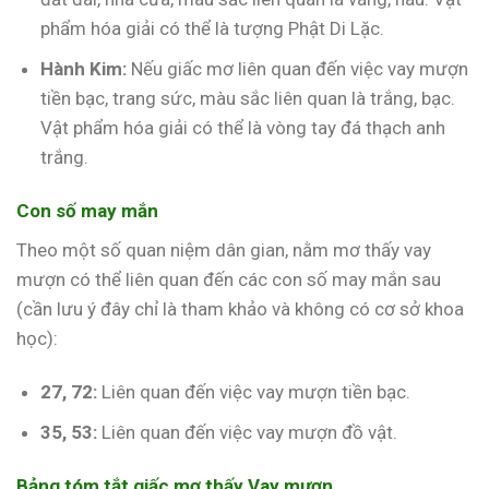
phẩm hóa giải có thể là tượng Phật Di Lặc.
Hành Kim:
Nếu giấc mơ liên quan đến việc vay mượn
tiền bạc, trang sức, màu sắc liên quan là trắng, bạc.
Vật phẩm hóa giải có thể là vòng tay đá thạch anh
trắng.
Con số may mắn
Theo một số quan niệm dân gian, nằm mơ thấy vay
mượn có thể liên quan đến các con số may mắn sau
(cần lưu ý đây chỉ là tham khảo và không có cơ sở khoa
học):
27, 72:
Liên quan đến việc vay mượn tiền bạc.
35, 53:
Liên quan đến việc vay mượn đồ vật.
Bảng tóm tắt giấc mơ thấy Vay mượn