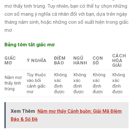
mơ thấy tinh trùng. Tuy nhiên, bạn có thể tự chọn những
con số mang ý nghĩa cá nhân đối với bạn, dựa trên ngày
tháng năm sinh, hoặc những con số xuất hiện trong giấc
mơ.
Bảng tóm tắt giấc mơ
CÁCH
GIẤC
ĐIỀM
NGŨ
CON
Ý NGHĨA
HÓA
MƠ
BÁO
HÀNH
SỐ
GIẢI
Tùy thuộc
Không
Không
Không
Không
Nằm mơ
vào bối
xác
xác
xác
xác
thấy tinh
cảnh giấc
định
định
định
định
trùng
mơ
được
được
được
được
Xem Thêm
Nằm mơ thấy Cảnh buồn: Giải Mã Điềm
Báo & Số Đề