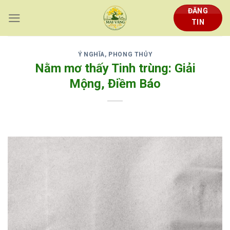
Skip
ĐĂNG
to
TIN
content
Ý NGHĨA, PHONG THỦY
Nằm mơ thấy Tinh trùng: Giải
Mộng, Điềm Báo