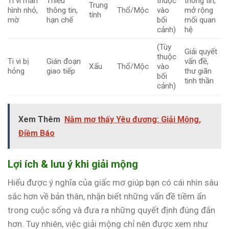
Ti vi màn
Thiếu
thuộc
thông tin,
Trung
hình nhỏ,
thông tin,
Thổ/Mộc
vào
mở rộng
tính
mờ
hạn chế
bối
mối quan
cảnh)
hệ
(Tùy
Giải quyết
thuộc
Ti vi bị
Gián đoạn
vấn đề,
Xấu
Thổ/Mộc
vào
hỏng
giao tiếp
thư giãn
bối
tinh thần
cảnh)
Xem Thêm
Nằm mơ thấy Yêu đương: Giải Mộng,
Điềm Báo
Lợi ích & lưu ý khi giải mộng
Hiểu được ý nghĩa của giấc mơ giúp bạn có cái nhìn sâu
sắc hơn về bản thân, nhận biết những vấn đề tiềm ẩn
trong cuộc sống và đưa ra những quyết định đúng đắn
hơn. Tuy nhiên, việc giải mộng chỉ nên được xem như