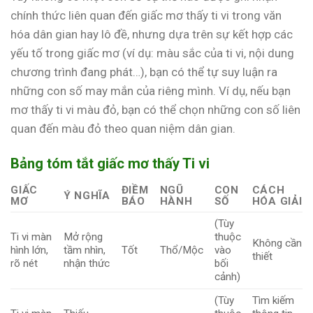
chính thức liên quan đến giấc mơ thấy ti vi trong văn
hóa dân gian hay lô đề, nhưng dựa trên sự kết hợp các
yếu tố trong giấc mơ (ví dụ: màu sắc của ti vi, nội dung
chương trình đang phát…), bạn có thể tự suy luận ra
những con số may mắn của riêng mình. Ví dụ, nếu bạn
mơ thấy ti vi màu đỏ, bạn có thể chọn những con số liên
quan đến màu đỏ theo quan niệm dân gian.
Bảng tóm tắt giấc mơ thấy Ti vi
GIẤC
ĐIỀM
NGŨ
CON
CÁCH
Ý NGHĨA
MƠ
BÁO
HÀNH
SỐ
HÓA GIẢI
(Tùy
Ti vi màn
Mở rộng
thuộc
Không cần
hình lớn,
tầm nhìn,
Tốt
Thổ/Mộc
vào
thiết
rõ nét
nhận thức
bối
cảnh)
(Tùy
Tìm kiếm