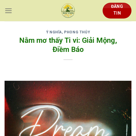
Skip
ĐĂNG
to
TIN
content
Ý NGHĨA, PHONG THỦY
Nằm mơ thấy Ti vi: Giải Mộng,
Điềm Báo