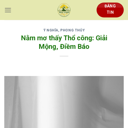
Skip
ĐĂNG
to
TIN
content
Ý NGHĨA, PHONG THỦY
Nằm mơ thấy Thổ công: Giải
Mộng, Điềm Báo