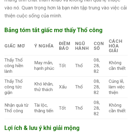
vào nó. Quan trọng hơn là bạn nên tập trung vào việc cải
thiện cuộc sống của mình.
Bảng tóm tắt giấc mơ thấy Thổ công
CÁCH
ĐIỀM
NGŨ
CON
GIẤC MƠ
Ý NGHĨA
HÓA
BÁO
HÀNH
SỐ
GIẢI
Thấy Thổ
08,
May mắn,
Không
công hiền
Tốt
Thổ
28,
hạnh phúc
cần thiết
lành
82
Thấy Thổ
08,
Cúng lễ,
Khó khăn,
công tức
Xấu
Thổ
28,
làm việc
thử thách
giận
82
thiện
08,
Nhận quà từ
Tài lộc,
Không
Tốt
Thổ
28,
Thổ công
thăng tiến
cần thiết
82
Lợi ích & lưu ý khi giải mộng