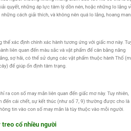
i quyết, những áp lực tâm lý dồn nén, hoặc những lo lắng v
ng những cách giải thích, và không nên quá lo lắng, hoang man
ng thể xác định chính xác hành tương ứng với giấc mơ này. Tu
 hành liên quan đến màu sắc và vật phẩm để cân bằng năng
lắng, sợ hãi, có thể sử dụng các vật phẩm thuộc hành Thổ (
ây) để giúp ổn định tâm trạng.
chỉ ra con số may mắn liên quan đến giấc mơ này. Tuy nhiên,
n đến cái chết, sự kết thúc (như số 7, 9) thường được cho là
không tin vào con số may mắn là tùy thuộc vào mỗi người.
 treo cổ nhiều người