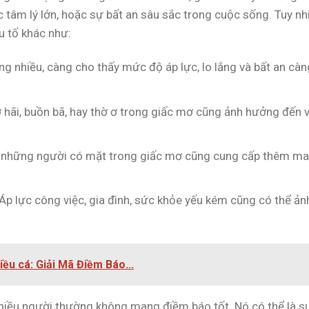
 tâm lý lớn, hoặc sự bất an sâu sắc trong cuộc sống. Tuy nh
u tố khác như:
g nhiều, càng cho thấy mức độ áp lực, lo lắng và bất an càn
hãi, buồn bã, hay thờ ơ trong giấc mơ cũng ảnh hưởng đến v
c, những người có mặt trong giấc mơ cũng cung cấp thêm m
Áp lực công việc, gia đình, sức khỏe yếu kém cũng có thể ản
ều cá: Giải Mã Điềm Báo...
nhiều người thường không mang điềm báo tốt. Nó có thể là s