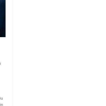
i
ều
ên