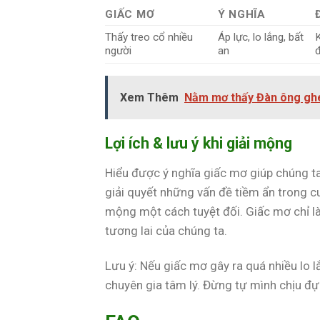
GIẤC MƠ
Ý NGHĨA
Thấy treo cổ nhiều
Áp lực, lo lắng, bất
người
an
đ
Xem Thêm
Nằm mơ thấy Đàn ông ghe
Lợi ích & lưu ý khi giải mộng
Hiểu được ý nghĩa giấc mơ giúp chúng ta 
giải quyết những vấn đề tiềm ẩn trong cu
mộng một cách tuyệt đối. Giấc mơ chỉ l
tương lai của chúng ta.
Lưu ý: Nếu giấc mơ gây ra quá nhiều lo lắ
chuyên gia tâm lý. Đừng tự mình chịu đự