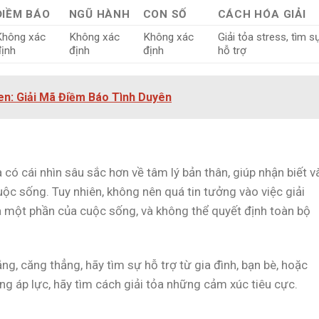
ĐIỀM BÁO
NGŨ HÀNH
CON SỐ
CÁCH HÓA GIẢI
Không xác
Không xác
Không xác
Giải tỏa stress, tìm s
ịnh
định
định
hỗ trợ
n: Giải Mã Điềm Báo Tình Duyên
có cái nhìn sâu sắc hơn về tâm lý bản thân, giúp nhận biết v
ộc sống. Tuy nhiên, không nên quá tin tưởng vào việc giải
à một phần của cuộc sống, và không thể quyết định toàn bộ
ng, căng thẳng, hãy tìm sự hỗ trợ từ gia đình, bạn bè, hoặc
ng áp lực, hãy tìm cách giải tỏa những cảm xúc tiêu cực.