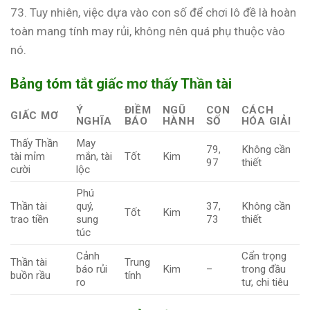
73. Tuy nhiên, việc dựa vào con số để chơi lô đề là hoàn
toàn mang tính may rủi, không nên quá phụ thuộc vào
nó.
Bảng tóm tắt giấc mơ thấy Thần tài
Ý
ĐIỀM
NGŨ
CON
CÁCH
GIẤC MƠ
NGHĨA
BÁO
HÀNH
SỐ
HÓA GIẢI
Thấy Thần
May
79,
Không cần
tài mỉm
mắn, tài
Tốt
Kim
97
thiết
cười
lộc
Phú
Thần tài
quý,
37,
Không cần
Tốt
Kim
trao tiền
sung
73
thiết
túc
Cảnh
Cẩn trọng
Thần tài
Trung
báo rủi
Kim
–
trong đầu
buồn rầu
tính
ro
tư, chi tiêu