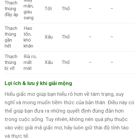
Thạch
mắn,
thùng
Tốt
Thổ
–
–
giàu
đầy ắp
sang
Thạch
Hao
thùng
tốn,
Xấu
Thổ
–
–
gần
khó
hết
khăn
Thạch
Rủi ro,
thùng
mất
Xấu
Thổ
–
–
bị vỡ
mát
Lợi ích & lưu ý khi giải mộng
Hiểu giấc mơ giúp bạn hiểu rõ hơn về tâm trạng, suy
nghĩ và mong muốn tiềm thức của bản thân. Điều này có
thể giúp bạn đưa ra những quyết định đúng đắn hơn
trong cuộc sống. Tuy nhiên, không nên quá phụ thuộc
vào việc giải mã giấc mơ, hãy luôn giữ thái độ tỉnh táo
và thực tế.