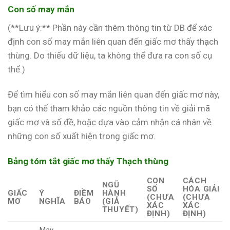
Con số may mắn
(**Lưu ý:** Phần này cần thêm thông tin từ DB để xác
định con số may mắn liên quan đến giấc mơ thấy thạch
thùng. Do thiếu dữ liệu, ta không thể đưa ra con số cụ
thể.)
Để tìm hiểu con số may mắn liên quan đến giấc mơ này,
bạn có thể tham khảo các nguồn thông tin về giải mã
giấc mơ và số đề, hoặc dựa vào cảm nhận cá nhân về
những con số xuất hiện trong giấc mơ.
Bảng tóm tắt giấc mơ thấy Thạch thùng
CON
CÁCH
NGŨ
SỐ
HÓA GIẢI
GIẤC
Ý
ĐIỀM
HÀNH
(CHƯA
(CHƯA
MƠ
NGHĨA
BÁO
(GIẢ
XÁC
XÁC
THUYẾT)
ĐỊNH)
ĐỊNH)
May