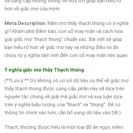
và cung cấp những thông tin hữu ích giúp bạn hiểu rõ
hơn về giấc mơ của mình.
Meta Description:
Nằm mơ thấy thạch thùng có ý nghĩa
gì? Khám phá điềm báo, con số may mắn và cách hóa
giải giấc mơ “thạch thùng” chuẩn xác. Bài viết sẽ giúp
bạn hiểu rõ hơn về giấc mơ này và những điều nó ẩn
chứa, từ ý nghĩa tâm linh đến con số may mắn liên quan.
Ý nghĩa giấc mơ thấy Thạch thùng
(**Lưu ý:** Do không có cơ sở dữ liệu cụ thể về giấc mơ
thấy thạch thùng được cung cấp, phần này sẽ dựa trên
nguyên tắc chung về giải mã giấc mơ và suy luận dựa
trên ý nghĩa biểu tượng của “thạch” và “thùng”. Để có
thông tin chính xác hơn, cần bổ sung dữ liệu vào DB.)
Thạch, thường được hiểu là một loại đồ ăn ngọt, mềm