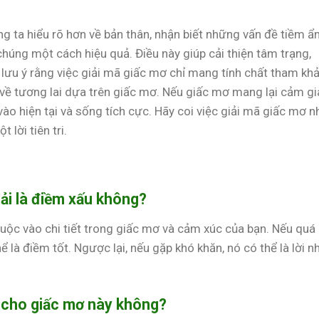
g ta hiểu rõ hơn về bản thân, nhận biết những vấn đề tiềm ẩ
chúng một cách hiệu quả. Điều này giúp cải thiện tâm trạng,
 lưu ý rằng việc giải mã giấc mơ chỉ mang tính chất tham kh
ề tương lai dựa trên giấc mơ. Nếu giấc mơ mang lại cảm gi
 vào hiện tại và sống tích cực. Hãy coi việc giải mã giấc mơ 
 lời tiên tri.
hải là điềm xấu không?
huộc vào chi tiết trong giấc mơ và cảm xúc của bạn. Nếu quá
ể là điềm tốt. Ngược lại, nếu gặp khó khăn, nó có thể là lời n
 cho giấc mơ này không?