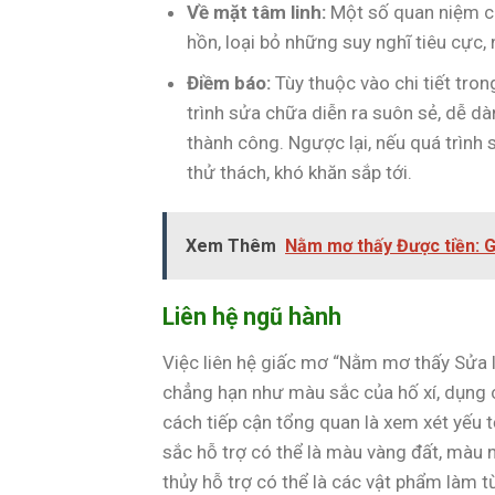
Về mặt tâm linh:
Một số quan niệm ch
hồn, loại bỏ những suy nghĩ tiêu cực
Điềm báo:
Tùy thuộc vào chi tiết tro
trình sửa chữa diễn ra suôn sẻ, dễ dà
thành công. Ngược lại, nếu quá trình 
thử thách, khó khăn sắp tới.
Xem Thêm
Nằm mơ thấy Được tiền: G
Liên hệ ngũ hành
Việc liên hệ giấc mơ “Nằm mơ thấy Sửa lạ
chẳng hạn như màu sắc của hố xí, dụng 
cách tiếp cận tổng quan là xem xét yếu t
sắc hỗ trợ có thể là màu vàng đất, màu
thủy hỗ trợ có thể là các vật phẩm làm t