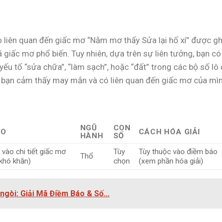
liên quan đến giấc mơ “Nằm mơ thấy Sửa lại hố xí” được gh
giấc mơ phổ biến. Tuy nhiên, dựa trên sự liên tưởng, bạn có
ếu tố “sửa chữa”, “làm sạch”, hoặc “đất” trong các bộ số lô 
à bạn cảm thấy may mắn và có liên quan đến giấc mơ của mìn
NGŨ
CON
ÁO
CÁCH HÓA GIẢI
HÀNH
SỐ
 vào chi tiết giấc mơ
Tùy
Tùy thuộc vào điềm báo
Thổ
khó khăn)
chọn
(xem phần hóa giải)
gòi: Giải Mã Điềm Báo & Số...