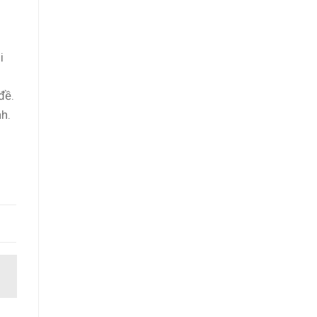
i
đề.
h.