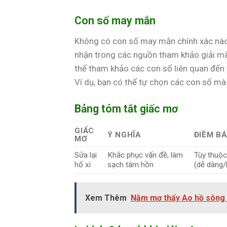
Con số may mắn
Không có con số may mắn chính xác nào 
nhận trong các nguồn tham khảo giải mã 
thể tham khảo các con số liên quan đến y
Ví dụ, bạn có thể tự chọn các con số m
Bảng tóm tắt giấc mơ
GIẤC
Ý NGHĨA
ĐIỀM B
MƠ
Sửa lại
Khắc phục vấn đề, làm
Tùy thuộc
hố xí
sạch tâm hồn
(dễ dàng/
Xem Thêm
Nằm mơ thấy Ao hồ sông n