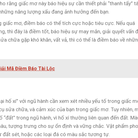
o rằng giấc mơ này báo hiệu sự cần thiết phải “thanh tẩy” 
, những năng lượng xấu đang ảnh hưởng đến bạn.
ng giấc mơ, điềm báo có thể tích cực hoặc tiêu cực. Nếu quá
ng, thì đây là điềm tốt, báo hiệu sự may mắn, giải quyết vấn 
sửa chữa gặp khó khăn, vất vả, thì có thể là điềm báo về nhữ
iải Mã Điềm Báo Tài Lộc
i hố xí” với ngũ hành cần xem xét nhiều yếu tố trong giấc m
cụ sửa chữa, và cảm xúc của bạn trong giấc mơ. Tuy nhiên, 
ố “đất” trong ngũ hành, vì hố xí thường liên quan đến đất. Mà
 nâu, tượng trưng cho sự ổn định và vững chắc. Vật phẩm ph
ừ đất sét, hoặc các loại đá có màu sắc tương tự.