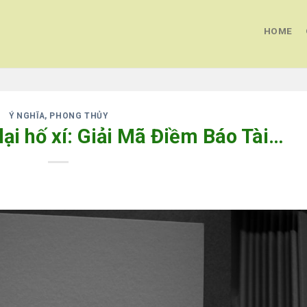
HOME
Ý NGHĨA, PHONG THỦY
ại hố xí: Giải Mã Điềm Báo Tài…