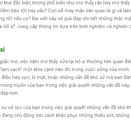
ơ khá đặc biệt, không phổ biến như mơ thấy rắn hay mơ thấy
 Điềm báo tốt hay xấu? Con số may mắn liên quan là gì và là
 tốt nếu có? Bài viết này sẽ giải đáp chi tiết những thắc m
 hố xí”, cung cấp thông tin dựa trên kinh nghiệm và nghiên 
xí
iấc mơ, việc nằm mơ thấy sửa lại hố xí thường liên quan đế
“làm sạch” một khía cạnh nào đó trong cuộc sống của mình.
 điều tiêu cực, bí mật, hoặc những vấn đề khó xử mà bạn đa
 mong muốn của bạn trong việc giải quyết những vấn đề này,
 đẹp hơn.
sự nỗ lực của bạn trong việc giải quyết những vấn đề khó kh
n đang chủ động tìm cách khắc phục những thiếu sót, những 