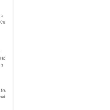
m
ắc
cứu
n
 Hố
ng
ăn,
sai