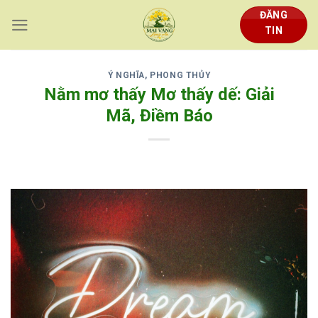
Skip
ĐĂNG
to
TIN
content
Ý NGHĨA, PHONG THỦY
Nằm mơ thấy Mơ thấy dế: Giải
Mã, Điềm Báo