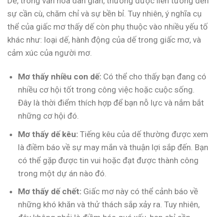
Dế, trong văn hóa dân gian, thường được liên tưởng đến
sự cần cù, chăm chỉ và sự bền bỉ. Tuy nhiên, ý nghĩa cụ
thể của giấc mơ thấy dế còn phụ thuộc vào nhiều yếu tố
khác như: loại dế, hành động của dế trong giấc mơ, và
cảm xúc của người mơ.
Mơ thấy nhiều con dế:
Có thể cho thấy bạn đang có
nhiều cơ hội tốt trong công việc hoặc cuộc sống.
Đây là thời điểm thích hợp để bạn nỗ lực và nắm bắt
những cơ hội đó.
Mơ thấy dế kêu:
Tiếng kêu của dế thường được xem
là điềm báo về sự may mắn và thuận lợi sắp đến. Bạn
có thể gặp được tin vui hoặc đạt được thành công
trong một dự án nào đó.
Mơ thấy dế chết:
Giấc mơ này có thể cảnh báo về
những khó khăn và thử thách sắp xảy ra. Tuy nhiên,