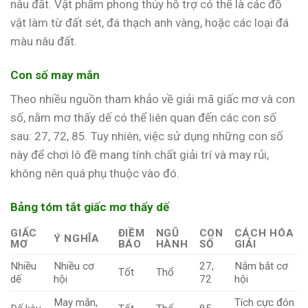
nâu đất. Vật phẩm phong thủy hỗ trợ có thể là các đồ
vật làm từ đất sét, đá thạch anh vàng, hoặc các loại đá
màu nâu đất.
Con số may mắn
Theo nhiều nguồn tham khảo về giải mã giấc mơ và con
số, nằm mơ thấy dế có thể liên quan đến các con số
sau: 27, 72, 85. Tuy nhiên, việc sử dụng những con số
này để chơi lô đề mang tính chất giải trí và may rủi,
không nên quá phụ thuộc vào đó.
Bảng tóm tắt giấc mơ thấy dế
GIẤC
ĐIỀM
NGŨ
CON
CÁCH HÓA
Ý NGHĨA
MƠ
BÁO
HÀNH
SỐ
GIẢI
Nhiều
Nhiều cơ
27,
Nắm bắt cơ
Tốt
Thổ
dế
hội
72
hội
May mắn,
Tích cực đón