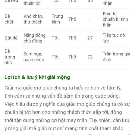
Dế kêu
Tốt
Thổ
85
thuận lợi
nhận
Kiên trì,
Dế
Khó khăn,
Trung
Thổ
–
chuẩn bị tinh
chết
thử thách
bình
thần
Năng động,
Tiếp tục nỗ
Bắt dế
Tốt
Thổ
27
chủ động
lực
Dế
Sum họp,
Trân trọng gia
trong
Tốt
Thổ
72
hạnh phúc
đình
nhà
Lợi ích & lưu ý khi giải mộng
Giải mã giấc mơ giúp chúng ta hiểu rõ hơn về tâm lý,
tình cảm và những vấn đề tiềm ẩn trong cuộc sống.
Việc hiểu được ý nghĩa của giấc mơ giúp chúng ta có sự
chuẩn bị tốt hơn cho những thách thức sắp tới, đồng
thời tận dụng những cơ hội may mắn. Tuy nhiên, cần lưu
ý rằng giải mã giấc mơ chỉ mang tính chất tham khảo.