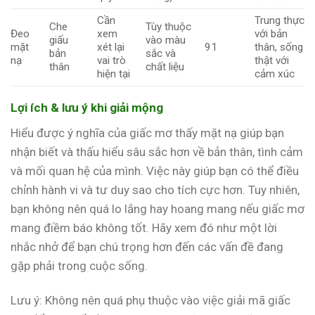
Cần
Trung thực
Che
Tùy thuộc
Đeo
xem
với bản
giấu
vào màu
mặt
xét lại
91
thân, sống
bản
sắc và
nạ
vai trò
thật với
thân
chất liệu
hiện tại
cảm xúc
Lợi ích & lưu ý khi giải mộng
Hiểu được ý nghĩa của giấc mơ thấy mặt nạ giúp bạn
nhận biết và thấu hiểu sâu sắc hơn về bản thân, tình cảm
và mối quan hệ của mình. Việc này giúp bạn có thể điều
chỉnh hành vi và tư duy sao cho tích cực hơn. Tuy nhiên,
bạn không nên quá lo lắng hay hoang mang nếu giấc mơ
mang điềm báo không tốt. Hãy xem đó như một lời
nhắc nhở để bạn chú trọng hơn đến các vấn đề đang
gặp phải trong cuộc sống.
Lưu ý: Không nên quá phụ thuộc vào việc giải mã giấc