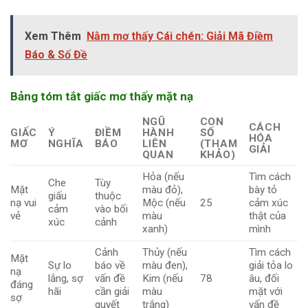
Xem Thêm
Nằm mơ thấy Cái chén: Giải Mã Điềm
Báo & Số Đề
Bảng tóm tắt giấc mơ thấy mặt nạ
NGŨ
CON
CÁCH
GIẤC
Ý
ĐIỀM
HÀNH
SỐ
HÓA
MƠ
NGHĨA
BÁO
LIÊN
(THAM
GIẢI
QUAN
KHẢO)
Hỏa (nếu
Tìm cách
Che
Tùy
Mặt
màu đỏ),
bày tỏ
giấu
thuộc
nạ vui
Mộc (nếu
25
cảm xúc
cảm
vào bối
vẻ
màu
thật của
xúc
cảnh
xanh)
mình
Cảnh
Thủy (nếu
Tìm cách
Mặt
Sự lo
báo về
màu đen),
giải tỏa lo
nạ
lắng, sợ
vấn đề
Kim (nếu
78
âu, đối
đáng
hãi
cần giải
màu
mặt với
sợ
quyết
trắng)
vấn đề