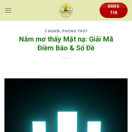
Skip
ĐĂNG
to
TIN
content
Ý NGHĨA, PHONG THỦY
Nằm mơ thấy Mặt nạ: Giải Mã
Điềm Báo & Số Đề