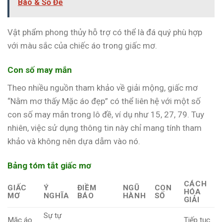
Báo & Số Đề
Vật phẩm phong thủy hỗ trợ có thể là đá quý phù hợp
với màu sắc của chiếc áo trong giấc mơ.
Con số may mắn
Theo nhiều nguồn tham khảo về giải mộng, giấc mơ
“Nằm mơ thấy Mặc áo đẹp” có thể liên hệ với một số
con số may mắn trong lô đề, ví dụ như 15, 27, 79. Tuy
nhiên, việc sử dụng thông tin này chỉ mang tính tham
khảo và không nên dựa dẫm vào nó.
Bảng tóm tắt giấc mơ
CÁCH
GIẤC
Ý
ĐIỀM
NGŨ
CON
HÓA
MƠ
NGHĨA
BÁO
HÀNH
SỐ
GIẢI
Sự tự
Mặc áo
Tiếp tục