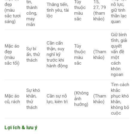
tin,
Tùy
15,
đẹp
Thăng tiến,
nỗ lực,
thành
thuộc
27, 79
(màu
tình yêu, tài
giữ tinh
công,
màu
(tham
sắc tươi
lộc
thần lạc
may
sắc
khảo)
sáng)
quan
mắn
Giữ bình
tĩnh, giải
Cần cẩn
Mặc áo
Tùy
quyết
Sự bí
thận, suy
đẹp
thuộc
(Tham
vấn đề
ẩn, thử
nghĩ kỹ
(màu
màu
khảo)
một
thách
trước khi
sắc tối)
sắc
cách
hành động
khôn
ngoan
Tìm cách
Sự khó
khắc
(Không
Mặc áo
khăn,
Cần sự nỗ
(Tham
phục khó
ảnh
cũ, rách
thử
lực, kiên trì
khảo)
khăn,
hưởng)
thách
không bỏ
cuộc
Lợi ích & lưu ý