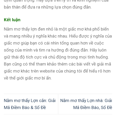
định quan trọng. Hãy dựa trên lý trí và kinh nghiệm của
bản thân để đưa ra những lựa chọn đúng đắn.
Kết luận
Nằm mơ thấy lợn đen nhỏ là một giấc mơ khá phổ biến
và mang nhiều ý nghĩa khác nhau. Hiểu được ý nghĩa của
giấc mơ giúp bạn có cái nhìn tổng quan hơn về cuộc
sống của mình và tìm ra hướng đi đúng đắn. Hãy luôn
giữ thái độ tích cực và chủ động trong mọi tình huống.
Bạn cũng có thể tham khảo thêm các bài viết về giải mã
giấc mơ khác trên website của chúng tôi để hiểu rõ hơn
về thế giới giấc mơ bí ẩn.
Nằm mơ thấy Lợn cắn: Giải
Nằm mơ thấy Lợn nhà: Giải
Mã Điềm Báo & Số Đề
Mã Điềm Báo, Số Đề