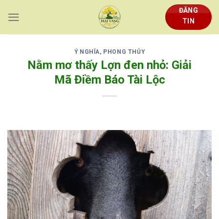
Skip
ĐĂNG
to
TIN
content
Ý NGHĨA, PHONG THỦY
Nằm mơ thấy Lợn đen nhỏ: Giải
Mã Điềm Báo Tài Lộc