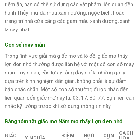
tiềm ẩn, bạn có thể sử dụng các vật phẩm liên quan đến
hành Thủy như đá màu xanh dương, ngọc bích, hoặc
trang trí nhà cửa bằng các gam màu xanh dương, xanh
lá cây nhạt.
Con số may mắn
Trong lĩnh vực giải mã giấc mơ và lô đề, giấc mơ thấy
lợn đen nhỏ thường được liên hệ với một số con số may
mắn. Tuy nhiên, cần lưu ý rằng đây chỉ là những gợi ý
dựa trên kinh nghiệm dân gian, không phải là sự đảm
bảo chắc chắn. Một số con số thường được nhắc đến
liên quan đến giấc mơ này là: 03, 17, 30, 77. Bạn nên cân
nhắc kỹ lưỡng trước khi sử dụng thông tin này.
Bảng tóm tắt giấc mơ Nằm mơ thấy Lợn đen nhỏ
CÁCH
GIẤC
ĐIỀM
NGŨ
CON
Ý NGHĨA
HÓA