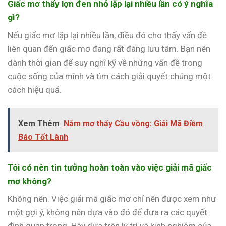
Giấc mơ thấy lợn đen nhỏ lặp lại nhiều lần có ý nghĩa
gì?
Nếu giấc mơ lặp lại nhiều lần, điều đó cho thấy vấn đề
liên quan đến giấc mơ đang rất đáng lưu tâm. Bạn nên
dành thời gian để suy nghĩ kỹ về những vấn đề trong
cuộc sống của mình và tìm cách giải quyết chúng một
cách hiệu quả.
Xem Thêm
Nằm mơ thấy Cầu vồng: Giải Mã Điềm
Báo Tốt Lành
Tôi có nên tin tưởng hoàn toàn vào việc giải mã giấc
mơ không?
Không nên. Việc giải mã giấc mơ chỉ nên được xem như
một gợi ý, không nên dựa vào đó để đưa ra các quyết