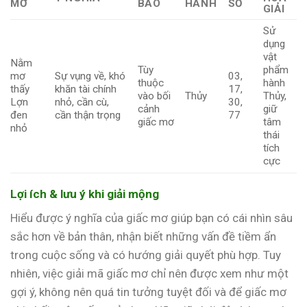
MƠ
BÁO
HÀNH
SỐ
GIẢI
Sử
dụng
vật
Nằm
Tùy
phẩm
mơ
Sự vụng về, khó
03,
thuộc
hành
thấy
khăn tài chính
17,
vào bối
Thủy
Thủy,
Lợn
nhỏ, cần cù,
30,
cảnh
giữ
đen
cần thận trọng
77
giấc mơ
tâm
nhỏ
thái
tích
cực
Lợi ích & lưu ý khi giải mộng
Hiểu được ý nghĩa của giấc mơ giúp bạn có cái nhìn sâu
sắc hơn về bản thân, nhận biết những vấn đề tiềm ẩn
trong cuộc sống và có hướng giải quyết phù hợp. Tuy
nhiên, việc giải mã giấc mơ chỉ nên được xem như một
gợi ý, không nên quá tin tưởng tuyệt đối và để giấc mơ