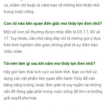
cù, chăm chỉ hoặc là cảnh báo về những khó khăn nhỏ
trong cuộc sống.
Con số nào liên quan đến giấc mơ thấy lợn đen nhỏ?
Một số con số thường được nhắc đến là 03, 17, 30 và
77. Tuy nhiên, cần nhớ rằng đây chỉ là những gợi ý dựa
trên kinh nghiệm dân gian, không phải là sự đảm bảo
chắc chắn.
Tôi nên làm gì sau khi nằm mơ thấy lợn đen nhỏ?
Hãy giữ tâm thái tích cực và bình tĩnh. Bạn có thể sử
dụng các vật phẩm liên quan đến hành Thủy để cân
bằng năng lượng, hoặc đơn giản là suy ngẫm lại những
vấn đề đang gặp phải trong cuộc sống để tìm ra hướng
giải quyết phù hợp.