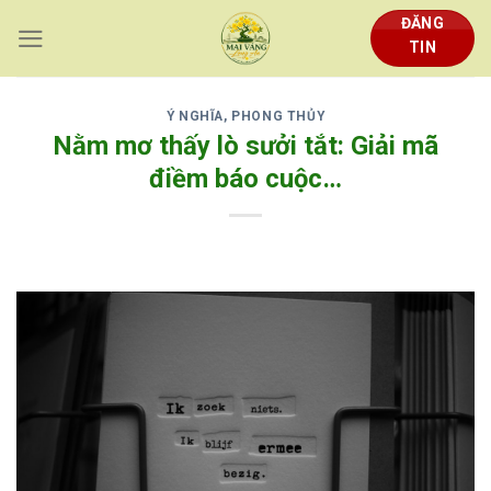
Skip
ĐĂNG
to
TIN
content
Ý NGHĨA, PHONG THỦY
Nằm mơ thấy lò sưởi tắt: Giải mã
điềm báo cuộc…