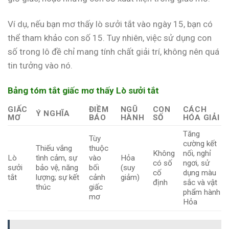
Ví dụ, nếu bạn mơ thấy lò sưởi tắt vào ngày 15, bạn có
thể tham khảo con số 15. Tuy nhiên, việc sử dụng con
số trong lô đề chỉ mang tính chất giải trí, không nên quá
tin tưởng vào nó.
Bảng tóm tắt giấc mơ thấy Lò sưởi tắt
GIẤC
ĐIỀM
NGŨ
CON
CÁCH
Ý NGHĨA
MƠ
BÁO
HÀNH
SỐ
HÓA GIẢI
Tăng
Tùy
cường kết
Thiếu vắng
thuộc
Không
nối, nghỉ
Lò
tình cảm, sự
vào
Hỏa
có số
ngơi, sử
sưởi
bảo vệ, năng
bối
(suy
cố
dụng màu
tắt
lượng; sự kết
cảnh
giảm)
định
sắc và vật
thúc
giấc
phẩm hành
mơ
Hỏa