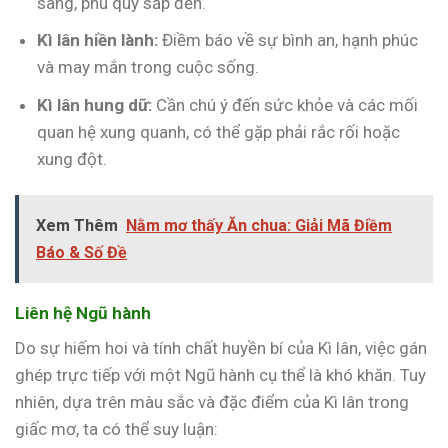
sang, phú quý sắp đến.
Kì lân hiền lành:
Điềm báo về sự bình an, hạnh phúc
và may mắn trong cuộc sống.
Kì lân hung dữ:
Cần chú ý đến sức khỏe và các mối
quan hệ xung quanh, có thể gặp phải rắc rối hoặc
xung đột.
Xem Thêm
Nằm mơ thấy Ăn chua: Giải Mã Điềm
Báo & Số Đề
Liên hệ Ngũ hành
Do sự hiếm hoi và tính chất huyền bí của Kì lân, việc gán
ghép trực tiếp với một Ngũ hành cụ thể là khó khăn. Tuy
nhiên, dựa trên màu sắc và đặc điểm của Kì lân trong
giấc mơ, ta có thể suy luận: