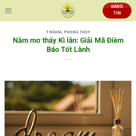
Skip
ĐĂNG
to
TIN
content
Ý NGHĨA, PHONG THỦY
Nằm mơ thấy Kì lân: Giải Mã Điềm
Báo Tốt Lành