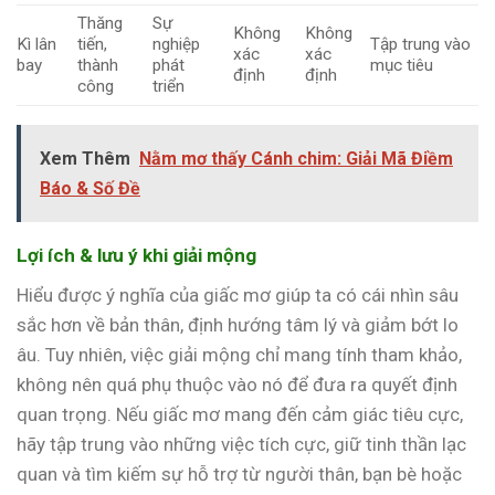
Thăng
Sự
Không
Không
Kì lân
tiến,
nghiệp
Tập trung vào
xác
xác
bay
thành
phát
mục tiêu
định
định
công
triển
Xem Thêm
Nằm mơ thấy Cánh chim: Giải Mã Điềm
Báo & Số Đề
Lợi ích & lưu ý khi giải mộng
Hiểu được ý nghĩa của giấc mơ giúp ta có cái nhìn sâu
sắc hơn về bản thân, định hướng tâm lý và giảm bớt lo
âu. Tuy nhiên, việc giải mộng chỉ mang tính tham khảo,
không nên quá phụ thuộc vào nó để đưa ra quyết định
quan trọng. Nếu giấc mơ mang đến cảm giác tiêu cực,
hãy tập trung vào những việc tích cực, giữ tinh thần lạc
quan và tìm kiếm sự hỗ trợ từ người thân, bạn bè hoặc