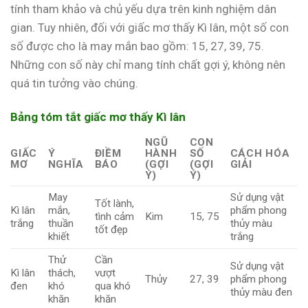
tính tham khảo và chủ yếu dựa trên kinh nghiệm dân
gian. Tuy nhiên, đối với giấc mơ thấy Kì lân, một số con
số được cho là may mắn bao gồm: 15, 27, 39, 75.
Những con số này chỉ mang tính chất gợi ý, không nên
quá tin tưởng vào chúng.
Bảng tóm tắt giấc mơ thấy Kì lân
NGŨ
CON
GIẤC
Ý
ĐIỀM
HÀNH
SỐ
CÁCH HÓA
MƠ
NGHĨA
BÁO
(GỢI
(GỢI
GIẢI
Ý)
Ý)
May
Sử dụng vật
Tốt lành,
Kì lân
mắn,
phẩm phong
tình cảm
Kim
15, 75
trắng
thuần
thủy màu
tốt đẹp
khiết
trắng
Thử
Cần
Sử dụng vật
Kì lân
thách,
vượt
Thủy
27, 39
phẩm phong
đen
khó
qua khó
thủy màu đen
khăn
khăn