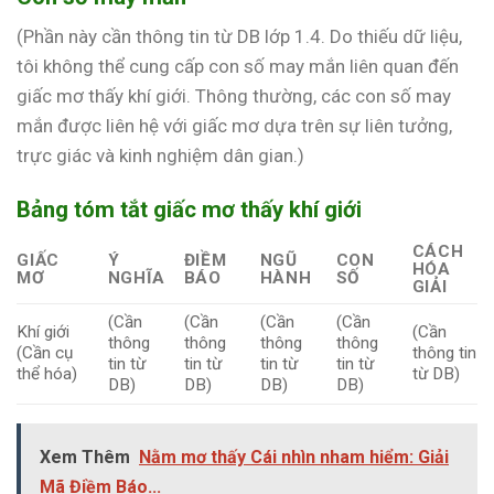
(Phần này cần thông tin từ DB lớp 1.4. Do thiếu dữ liệu,
tôi không thể cung cấp con số may mắn liên quan đến
giấc mơ thấy khí giới. Thông thường, các con số may
mắn được liên hệ với giấc mơ dựa trên sự liên tưởng,
trực giác và kinh nghiệm dân gian.)
Bảng tóm tắt giấc mơ thấy khí giới
CÁCH
GIẤC
Ý
ĐIỀM
NGŨ
CON
HÓA
MƠ
NGHĨA
BÁO
HÀNH
SỐ
GIẢI
(Cần
(Cần
(Cần
(Cần
Khí giới
(Cần
thông
thông
thông
thông
(Cần cụ
thông tin
tin từ
tin từ
tin từ
tin từ
thể hóa)
từ DB)
DB)
DB)
DB)
DB)
Xem Thêm
Nằm mơ thấy Cái nhìn nham hiểm: Giải
Mã Điềm Báo...