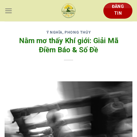
Skip
ĐĂNG
to
TIN
content
Ý NGHĨA, PHONG THỦY
Nằm mơ thấy Khí giới: Giải Mã
Điềm Báo & Số Đề