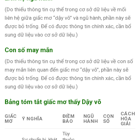
(Do thiếu thông tin cụ thể trong cơ sở dữ liệu về mối
liên hệ giữa giấc mơ “dậy võ” và ngũ hành, phần này sẽ
được bỏ trống. Để có được thông tin chính xác, cần bổ
sung dữ liệu vào cơ sở dữ liệu.)
Con số may mắn
(Do thiếu thông tin cụ thể trong cơ sở dữ liệu về con số
may mắn liên quan đến giấc mơ “dậy võ”, phần này sẽ
được bỏ trống. Để có được thông tin chính xác, cần bổ
sung dữ liệu vào cơ sở dữ liệu.)
Bảng tóm tắt giấc mơ thấy Dậy võ
CÁCH
GIẤC
ĐIỀM
NGŨ
CON
Ý NGHĨA
HÓA
MƠ
BÁO
HÀNH
SỐ
GIẢI
Tùy
Sự chuẩn bị, khát
thuộc