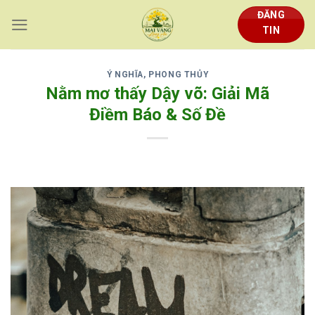
Skip
ĐĂNG
to
TIN
content
Ý NGHĨA, PHONG THỦY
Nằm mơ thấy Dậy võ: Giải Mã
Điềm Báo & Số Đề