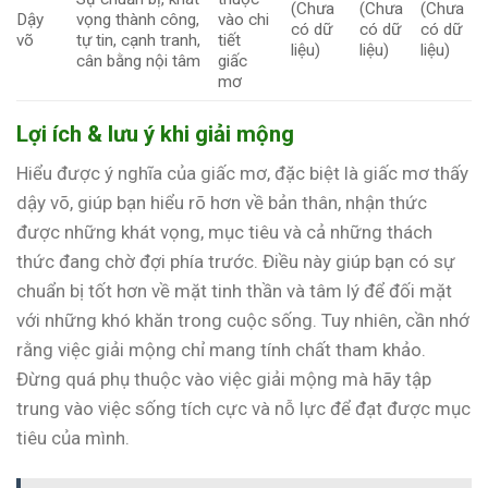
(Chưa
(Chưa
(Chưa
Dậy
vọng thành công,
vào chi
có dữ
có dữ
có dữ
võ
tự tin, cạnh tranh,
tiết
liệu)
liệu)
liệu)
cân bằng nội tâm
giấc
mơ
Lợi ích & lưu ý khi giải mộng
Hiểu được ý nghĩa của giấc mơ, đặc biệt là giấc mơ thấy
dậy võ, giúp bạn hiểu rõ hơn về bản thân, nhận thức
được những khát vọng, mục tiêu và cả những thách
thức đang chờ đợi phía trước. Điều này giúp bạn có sự
chuẩn bị tốt hơn về mặt tinh thần và tâm lý để đối mặt
với những khó khăn trong cuộc sống. Tuy nhiên, cần nhớ
rằng việc giải mộng chỉ mang tính chất tham khảo.
Đừng quá phụ thuộc vào việc giải mộng mà hãy tập
trung vào việc sống tích cực và nỗ lực để đạt được mục
tiêu của mình.