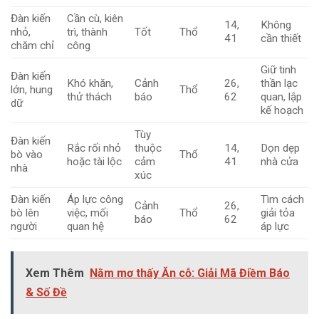
Đàn kiến
Cần cù, kiên
14,
Không
nhỏ,
trì, thành
Tốt
Thổ
41
cần thiết
chăm chỉ
công
Giữ tinh
Đàn kiến
Khó khăn,
Cảnh
26,
thần lạc
lớn, hung
Thổ
thử thách
báo
62
quan, lập
dữ
kế hoạch
Tùy
Đàn kiến
Rắc rối nhỏ
thuộc
14,
Dọn dẹp
bò vào
Thổ
hoặc tài lộc
cảm
41
nhà cửa
nhà
xúc
Đàn kiến
Áp lực công
Tìm cách
Cảnh
26,
bò lên
việc, mối
Thổ
giải tỏa
báo
62
người
quan hệ
áp lực
Xem Thêm
Nằm mơ thấy Ăn cỗ: Giải Mã Điềm Báo
& Số Đề