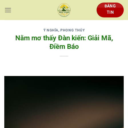
Skip
ĐĂNG
to
TIN
content
Ý NGHĨA, PHONG THỦY
Nằm mơ thấy Đàn kiến: Giải Mã,
Điềm Báo