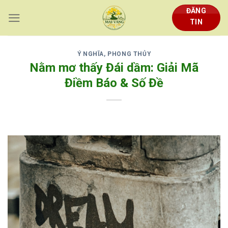
Skip
ĐĂNG
to
TIN
content
Ý NGHĨA, PHONG THỦY
Nằm mơ thấy Đái dầm: Giải Mã
Điềm Báo & Số Đề