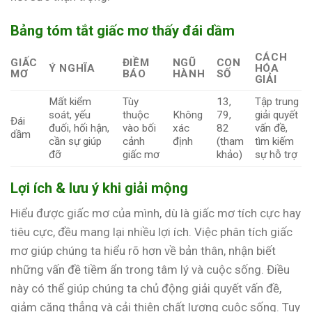
Bảng tóm tắt giấc mơ thấy đái dầm
CÁCH
GIẤC
ĐIỀM
NGŨ
CON
Ý NGHĨA
HÓA
MƠ
BÁO
HÀNH
SỐ
GIẢI
Mất kiểm
Tùy
13,
Tập trung
soát, yếu
thuộc
Không
79,
giải quyết
Đái
đuối, hối hận,
vào bối
xác
82
vấn đề,
dầm
cần sự giúp
cảnh
định
(tham
tìm kiếm
đỡ
giấc mơ
khảo)
sự hỗ trợ
Lợi ích & lưu ý khi giải mộng
Hiểu được giấc mơ của mình, dù là giấc mơ tích cực hay
tiêu cực, đều mang lại nhiều lợi ích. Việc phân tích giấc
mơ giúp chúng ta hiểu rõ hơn về bản thân, nhận biết
những vấn đề tiềm ẩn trong tâm lý và cuộc sống. Điều
này có thể giúp chúng ta chủ động giải quyết vấn đề,
giảm căng thẳng và cải thiện chất lượng cuộc sống. Tuy