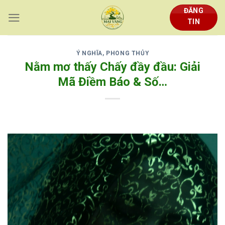
Skip
ĐĂNG
to
TIN
content
Ý NGHĨA, PHONG THỦY
Nằm mơ thấy Chấy đầy đầu: Giải
Mã Điềm Báo & Số…