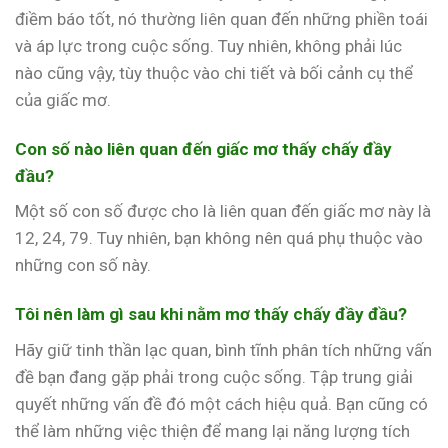
điềm báo tốt, nó thường liên quan đến những phiền toái
và áp lực trong cuộc sống. Tuy nhiên, không phải lúc
nào cũng vậy, tùy thuộc vào chi tiết và bối cảnh cụ thể
của giấc mơ.
Con số nào liên quan đến giấc mơ thấy chấy đầy
đầu?
Một số con số được cho là liên quan đến giấc mơ này là
12, 24, 79. Tuy nhiên, bạn không nên quá phụ thuộc vào
những con số này.
Tôi nên làm gì sau khi nằm mơ thấy chấy đầy đầu?
Hãy giữ tinh thần lạc quan, bình tĩnh phân tích những vấn
đề bạn đang gặp phải trong cuộc sống. Tập trung giải
quyết những vấn đề đó một cách hiệu quả. Bạn cũng có
thể làm những việc thiện để mang lại năng lượng tích