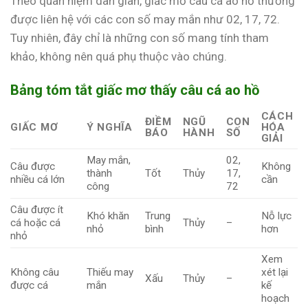
Theo quan niệm dân gian, giấc mơ câu cá ao hồ thường
được liên hệ với các con số may mắn như 02, 17, 72.
Tuy nhiên, đây chỉ là những con số mang tính tham
khảo, không nên quá phụ thuộc vào chúng.
Bảng tóm tắt giấc mơ thấy câu cá ao hồ
CÁCH
ĐIỀM
NGŨ
CON
GIẤC MƠ
Ý NGHĨA
HÓA
BÁO
HÀNH
SỐ
GIẢI
May mắn,
02,
Câu được
Không
thành
Tốt
Thủy
17,
nhiều cá lớn
cần
công
72
Câu được ít
Khó khăn
Trung
Nỗ lực
cá hoặc cá
Thủy
–
nhỏ
bình
hơn
nhỏ
Xem
Không câu
Thiếu may
xét lại
Xấu
Thủy
–
được cá
mắn
kế
hoạch