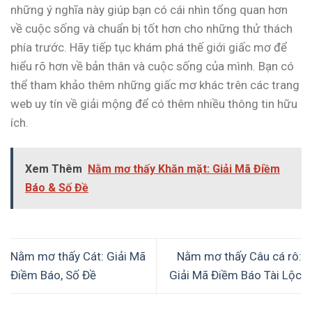
những ý nghĩa này giúp bạn có cái nhìn tổng quan hơn
về cuộc sống và chuẩn bị tốt hơn cho những thử thách
phía trước. Hãy tiếp tục khám phá thế giới giấc mơ để
hiểu rõ hơn về bản thân và cuộc sống của mình. Bạn có
thể tham khảo thêm những giấc mơ khác trên các trang
web uy tín về giải mộng để có thêm nhiều thông tin hữu
ích.
Xem Thêm
Nằm mơ thấy Khăn mặt: Giải Mã Điềm
Báo & Số Đề
Nằm mơ thấy Cát: Giải Mã
Nằm mơ thấy Câu cá rô:
Điềm Báo, Số Đề
Giải Mã Điềm Báo Tài Lộc